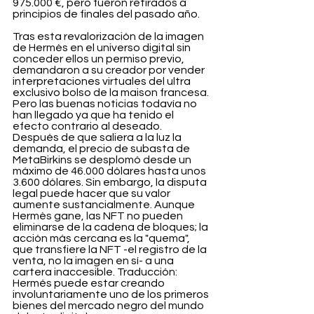
975.000 €, pero fueron retirados a 
principios de finales del pasado año.
Tras esta revalorización de la imagen 
de Hermès en el universo digital sin 
conceder ellos un permiso previo, 
demandaron a su creador por vender 
interpretaciones virtuales del ultra 
exclusivo bolso de la maison francesa. 
Pero las buenas noticias todavía no 
han llegado ya que ha tenido el 
efecto contrario al deseado.
Después de que saliera a la luz la 
demanda, el precio de subasta de 
MetaBirkins se desplomó desde un 
máximo de 46.000 dólares hasta unos 
3.600 dólares. Sin embargo, la disputa 
legal puede hacer que su valor 
aumente sustancialmente. Aunque 
Hermès gane, las NFT no pueden 
eliminarse de la cadena de bloques; la 
acción más cercana es la "quema", 
que transfiere la NFT -el registro de la 
venta, no la imagen en sí- a una 
cartera inaccesible. Traducción: 
Hermés puede estar creando 
involuntariamente uno de los primeros 
bienes del mercado negro del mundo 