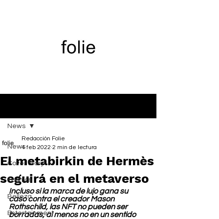
Entrada
News
Redacción Folie
News
4 feb 2022
2 min de lectura
El metabirkin de Hermès
Cover Story
seguirá en el metaverso
Fashion
Incluso si la marca de lujo gana su 
Belleza
caso contra el creador Mason 
Rothschild, las NFT no pueden ser 
Entertainment
borradas, al menos no en un sentido 