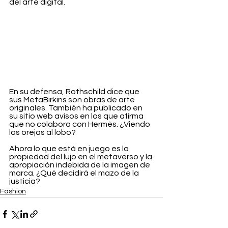
del arte digital. 
En su defensa, Rothschild dice que 
sus MetaBirkins son obras de arte 
originales. También ha publicado en 
su sitio web avisos en los que afirma 
que no colabora con Hermès. ¿Viendo 
las orejas al lobo?
Ahora lo que está en juego es la 
propiedad del lujo en el metaverso y la 
apropiación indebida de la imagen de 
marca. ¿Qué decidirá el mazo de la 
justicia?
Fashion