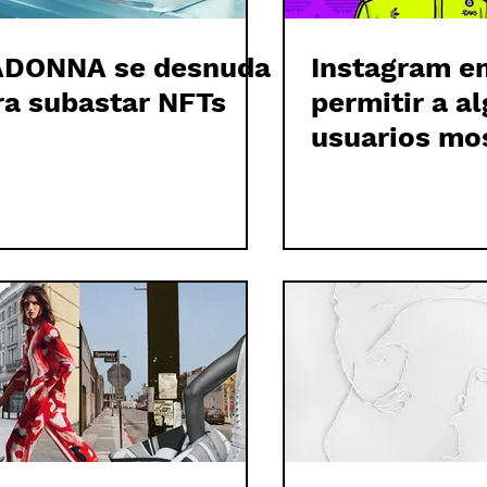
DONNA se desnuda
Instagram e
ra subastar NFTs
permitir a a
usuarios mos
NFTs