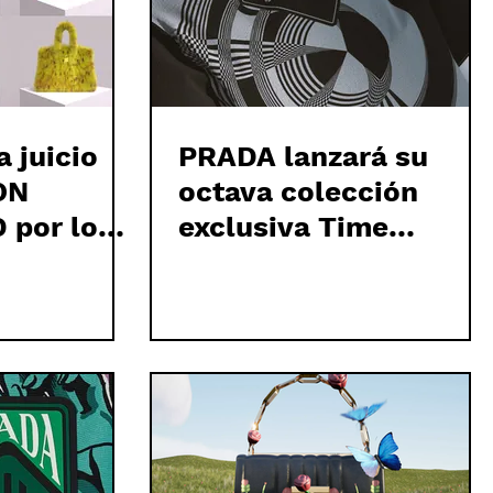
 juicio
PRADA lanzará su
ON
octava colección
por los
exclusiva Time
 NFTS
Capsule NFT