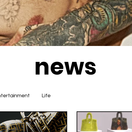
news
ntertainment
Life