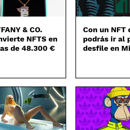
FFANY & CO.
Con un NFT
nvierte NFTS en
podrás ir al
yas de 48.300 €
desfile en M