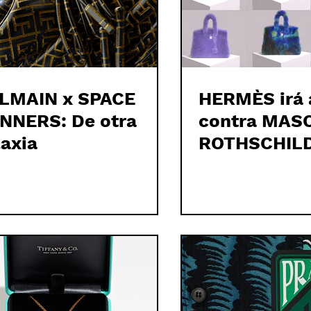
LMAIN x SPACE
HERMÈS irá a
NNERS: De otra
contra MAS
laxia
ROTHSCHILD 
METABIRKIN