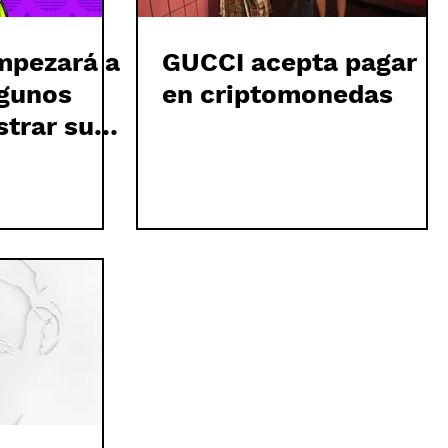
mpezará a
GUCCI acepta pagar
lgunos
en criptomonedas
trar sus