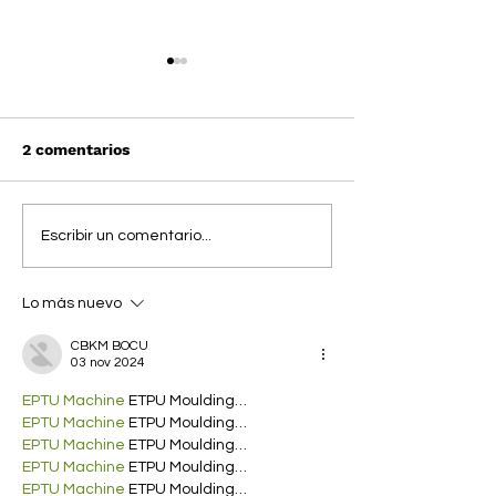
2 comentarios
NICHOLAS GALITZINE y
La nueva colec
Escribir un comentario...
ZHANG RUOYUN
perfumes de F
encabezan la campaign
pura nostalgia
Lo más nuevo
FENDI FW24
CBKM BOCU
03 nov 2024
EPTU Machine
 ETPU Moulding…
EPTU Machine
 ETPU Moulding…
EPTU Machine
 ETPU Moulding…
EPTU Machine
 ETPU Moulding…
EPTU Machine
 ETPU Moulding…