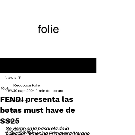
Entrada
News
Redacción Folie
News
20 sept 2024
1 min de lectura
FENDI presenta las
Cover Story
botas must have de
Fashion
SS25
Belleza
Se vieron en la pasarela de la 
Entertainment
colección femenina Primavera/Verano 