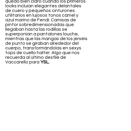
quedó bien claro cuando los primeros 
looks incluían elegantes delantales 
de cuero y pequeños cinturones 
utilitarios en lujosos tonos camel y 
azul marino de Fendi. Camisas de 
pintor sobredimensionadas que 
llegaban hasta las rodillas se 
superponían a pantalones louche, 
mientras que las mangas de los jerséis 
de punto se giraban alrededor del 
cuerpo, transformándolas en sexys 
tops de cuello halter. Algo que nos 
recuerda al último desfile de 
Vaccarello para 
YSL.