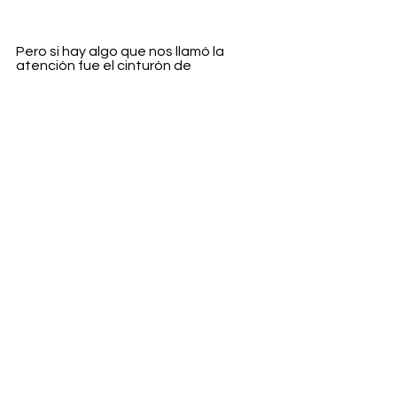
Pero si hay algo que nos llamó la 
atención fue el cinturón de 
herramientas con lo imprescindible 
para arreglar cualquier desaguisado y 
todo bajo el emblema de Fendi. Ya 
veo a medio mundo con esta obra de 
arte por las principales calles de París. 
Nunca habrá tantos jefes de 
mantenimiento a la vista. 
Fashion
Ver todo
Entradas recientes