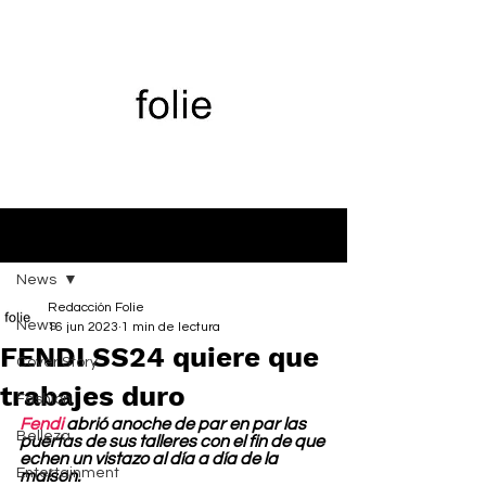
Entrada
News
Redacción Folie
News
16 jun 2023
1 min de lectura
FENDI SS24 quiere que
Cover Story
trabajes duro
Fashion
Fendi
 abrió anoche de par en par las 
Belleza
puertas de sus talleres con el fin de que 
echen un vistazo al día a día de la 
Entertainment
maison.