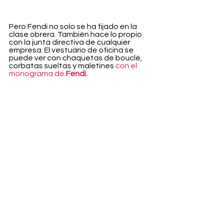
Pero Fendi no solo se ha fijado en la 
clase obrera. También hace lo propio 
con la junta directiva de cualquier 
empresa. El vestuario de oficina se 
puede ver con chaquetas de bouclé, 
corbatas sueltas y maletines 
con el 
monograma de 
Fendi.