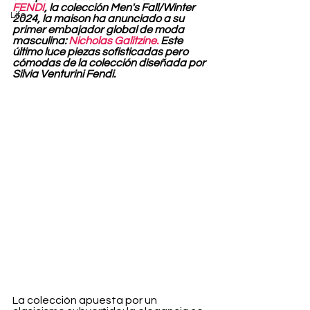
FENDI
, la colección Men's Fall/Winter 
Life
2024, la maison ha anunciado a su 
primer embajador global de moda 
masculina:
 Nicholas Galitzine.
 Este 
último luce piezas sofisticadas pero 
cómodas de la colección diseñada por 
Silvia Venturini Fendi.
La colección apuesta por un 