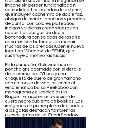
clasicismo subvertido: la elegancia se 
impone sin perder funcionalidad ni 
comodidad. Las prendas de exterior, 
que incluyen cachemira de doble faz, 
abrigos de manta, ponchos y prendas 
de punto, con colores plateados, 
índigos y violetas crean siluetas en 
capas. Los abrigos de doble 
botonadura con solapas de raso se 
rematan con bufandas de mohair. 
Muchas de las prendas lucen el nuevo 
logotipo "Shadow" de FENDI, que 
sustituye al motivo "astuccio".
En la campaña, Galitzine luce un 
poncho gris adornado con el detalle 
de la cremallera O'Lock y una 
chaqueta de cuero de gran tamaño 
con un toque de vida, así como el 
emblemático bolso Peekaboo con 
monograma y el icónico estilo 
Baguette, aquí en una versión de 
cuero negro cubierto de bolsillos. Las 
imágenes en primer plano dedicadas 
a las gafas destacan también las 
nuevas gafas de sol Fendi Shadow. 