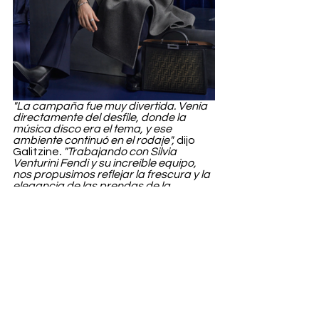
"La campaña fue muy divertida. Venía 
directamente del desfile, donde la 
música disco era el tema, y ese 
ambiente continuó en el rodaje",
 dijo 
Galitzine
. "Trabajando con Silvia 
Venturini Fendi y su increíble equipo, 
nos propusimos reflejar la frescura y la 
elegancia de las prendas de la 
campaña".
Cuando se le preguntó por un 
recuerdo especial del rodaje, el actor 
señaló a 
"la familia Fendi reunida para 
aplaudirme cuando hicimos la última 
toma de la campaña. Ver sus caras y 
sentir su satisfacción me calentó el 
corazón y es un momento que 
permanecerá conmigo durante toda 
mi carrera".