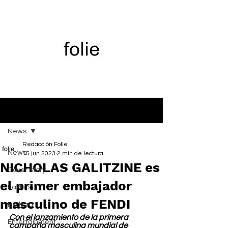
Entrada
News
Redacción Folie
News
15 jun 2023
2 min de lectura
NICHOLAS GALITZINE es
Cover Story
el primer embajador
Fashion
masculino de FENDI
Belleza
Con el lanzamiento de la primera 
Entertainment
campaña masculina mundial de 