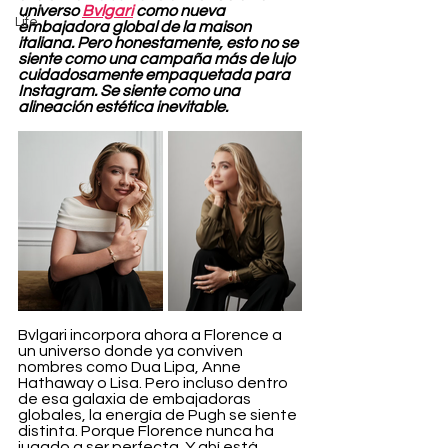
universo 
Bvlgari
 como nueva 
Life
embajadora global de la maison 
italiana. Pero honestamente, esto no se 
siente como una campaña más de lujo 
cuidadosamente empaquetada para 
Instagram. Se siente como una 
alineación estética inevitable.
Bvlgari incorpora ahora a Florence a 
un universo donde ya conviven 
nombres como Dua Lipa, Anne 
Hathaway o Lisa. Pero incluso dentro 
de esa galaxia de embajadoras 
globales, la energía de Pugh se siente 
distinta. Porque Florence nunca ha 
jugado a ser perfecta. Y ahí está 