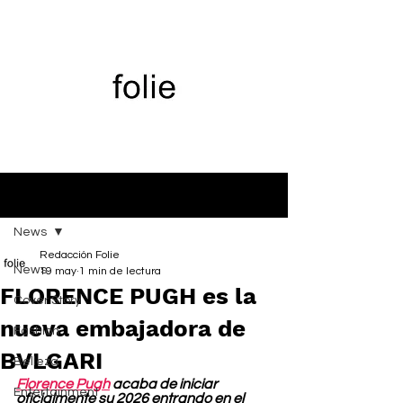
Entrada
News
Redacción Folie
News
19 may
1 min de lectura
FLORENCE PUGH es la
Cover Story
nueva embajadora de
Fashion
BVLGARI
Belleza
Florence Pugh
 acaba de iniciar 
Entertainment
oficialmente su 2026 entrando en el 