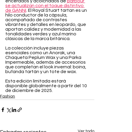
encerados y acolchados de 
Barbour 
se actualizan con el toque distintivo 
de GANNI
. El Royal Stuart tartan es un 
hilo conductor de la cápsula, 
acompañado de contrastes 
vibrantes y detalles en leopardo, que 
aportan calidez y modernidad a las 
tonalidades verdes y azul marino 
clásicas de la marca británica.
La colección incluye piezas 
esenciales como un Anorak, una 
Chaqueta Peplum Wax y una Parka 
Impermeable, además de accesorios 
que completan el look invernal: boina, 
bufanda tartán y un tote de wax.
Esta edición limitada estará 
disponible globalmente a partir del 10 
de diciembre de 2025.
Fashion
Ver todo