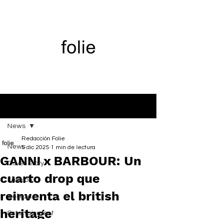
Entrada
News
Redacción Folie
News
5 dic 2025
1 min de lectura
GANNI x BARBOUR: Un
Cover Story
cuarto drop que
Fashion
reinventa el british
Belleza
heritage
Entertainment