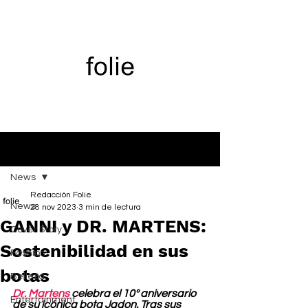
Entrada
News
Redacción Folie
News
28 nov 2023
3 min de lectura
GANNI y DR. MARTENS:
Cover Story
Sostenibilidad en sus
Fashion
botas
Belleza
Dr. Martens 
celebra el 10º aniversario 
Entertainment
de su icónica bota Jadon. Tras sus 