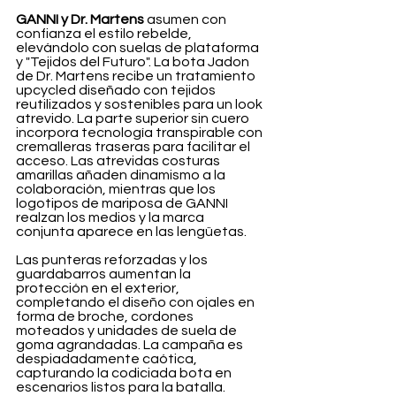
GANNI y Dr. Martens
 asumen con 
confianza el estilo rebelde, 
elevándolo con suelas de plataforma 
y "Tejidos del Futuro". La bota Jadon 
de Dr. Martens recibe un tratamiento 
upcycled diseñado con tejidos 
reutilizados y sostenibles para un look 
atrevido. La parte superior sin cuero 
incorpora tecnología transpirable con 
cremalleras traseras para facilitar el 
acceso. Las atrevidas costuras 
amarillas añaden dinamismo a la 
colaboración, mientras que los 
logotipos de mariposa de GANNI 
realzan los medios y la marca 
conjunta aparece en las lengüetas.
Las punteras reforzadas y los 
guardabarros aumentan la 
protección en el exterior, 
completando el diseño con ojales en 
forma de broche, cordones 
moteados y unidades de suela de 
goma agrandadas. La campaña es 
despiadadamente caótica, 
capturando la codiciada bota en 
escenarios listos para la batalla.