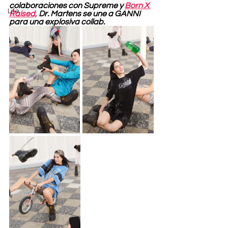
colaboraciones con Supreme y 
Born X 
Life
Raised,
 Dr. Martens se une a GANNI 
para una explosiva collab.