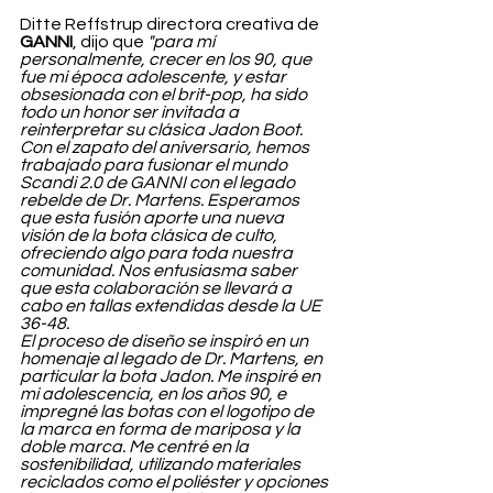
Ditte Reffstrup directora creativa de 
GANNI
, dijo que 
"para mí 
personalmente, crecer en los 90, que 
fue mi época adolescente, y estar 
obsesionada con el brit-pop, ha sido 
todo un honor ser invitada a 
reinterpretar su clásica Jadon Boot. 
Con el zapato del aniversario, hemos 
trabajado para fusionar el mundo 
Scandi 2.0 de GANNI con el legado 
rebelde de Dr. Martens. Esperamos 
que esta fusión aporte una nueva 
visión de la bota clásica de culto, 
ofreciendo algo para toda nuestra 
comunidad. Nos entusiasma saber 
que esta colaboración se llevará a 
cabo en tallas extendidas desde la UE 
36-48.
El proceso de diseño se inspiró en un 
homenaje al legado de Dr. Martens, en 
particular la bota Jadon. Me inspiré en 
mi adolescencia, en los años 90, e 
impregné las botas con el logotipo de 
la marca en forma de mariposa y la 
doble marca. Me centré en la 
sostenibilidad, utilizando materiales 
reciclados como el poliéster y opciones 