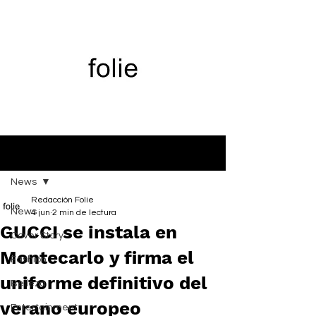
Entrada
News
Redacción Folie
News
4 jun
2 min de lectura
GUCCI se instala en
Cover Story
Montecarlo y firma el
Fashion
uniforme definitivo del
Belleza
verano europeo
Entertainment