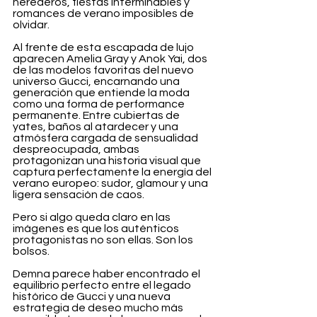
herederos, fiestas interminables y 
romances de verano imposibles de 
olvidar.
Al frente de esta escapada de lujo 
aparecen Amelia Gray y Anok Yai, dos 
de las modelos favoritas del nuevo 
universo Gucci, encarnando una 
generación que entiende la moda 
como una forma de performance 
permanente. Entre cubiertas de 
yates, baños al atardecer y una 
atmósfera cargada de sensualidad 
despreocupada, ambas 
protagonizan una historia visual que 
captura perfectamente la energía del 
verano europeo: sudor, glamour y una 
ligera sensación de caos.
Pero si algo queda claro en las 
imágenes es que los auténticos 
protagonistas no son ellas. Son los 
bolsos.
Demna parece haber encontrado el 
equilibrio perfecto entre el legado 
histórico de Gucci y una nueva 
estrategia de deseo mucho más 