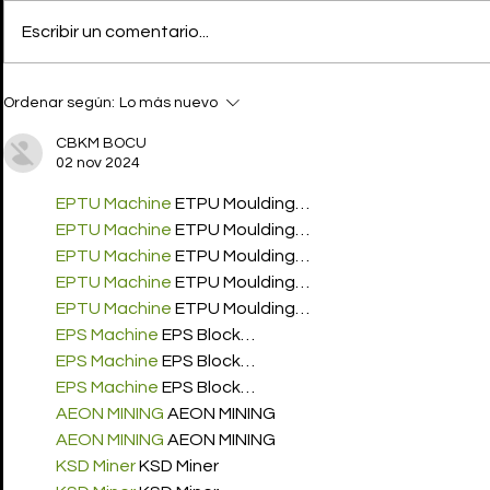
Escribir un comentario...
KID CUDI, KENDALL
CALVIN KL
Ordenar según:
Lo más nuevo
JENNER, ALEXA DEMIE,
de denim
JENNIE y JUNG KOOK
CBKM BOCU
protagonizan la FW23 de
02 nov 2024
CALVIN KLEIN
EPTU Machine
 ETPU Moulding…
EPTU Machine
 ETPU Moulding…
EPTU Machine
 ETPU Moulding…
EPTU Machine
 ETPU Moulding…
EPTU Machine
 ETPU Moulding…
EPS Machine
 EPS Block…
EPS Machine
 EPS Block…
EPS Machine
 EPS Block…
AEON MINING
 AEON MINING
AEON MINING
 AEON MINING
KSD Miner
 KSD Miner