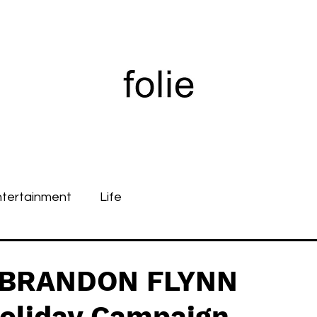
ntertainment
Life
y BRANDON FLYNN
Holiday Campaign