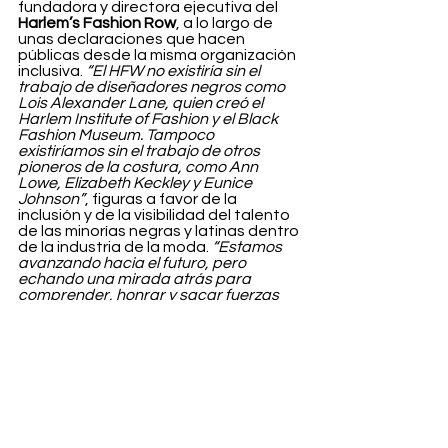
fundadora y directora ejecutiva del 
Harlem’s Fashion Row
, a lo largo de 
unas declaraciones que hacen 
públicas desde la misma organización 
inclusiva. 
“El HFW no existiría sin el 
trabajo de diseñadores negros como 
Lois Alexander Lane, quien creó el 
Harlem Institute of Fashion y el Black 
Fashion Museum. Tampoco 
existiríamos sin el trabajo de otros 
pioneros de la costura, como Ann 
Lowe, Elizabeth Keckley y Eunice 
Johnson”
, figuras a favor de la 
inclusión y de la visibilidad del talento 
de las minorías negras y latinas dentro 
de la industria de la moda. 
“Estamos 
avanzando hacia el futuro, pero 
echando una mirada atrás para 
comprender, honrar y sacar fuerzas 
de nuestro pasado”
 concluyó Daniel
.
Fashion