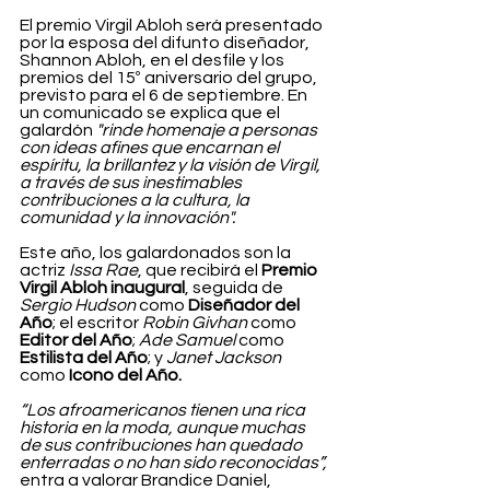
El premio Virgil Abloh será presentado 
por la esposa del difunto diseñador, 
Shannon Abloh, en el desfile y los 
premios del 15º aniversario del grupo, 
previsto para el 6 de septiembre. En 
un comunicado se explica que el 
galardón 
"rinde homenaje a personas 
con ideas afines que encarnan el 
espíritu, la brillantez y la visión de Virgil, 
a través de sus inestimables 
contribuciones a la cultura, la 
comunidad y la innovación".
Este año, los galardonados son la 
actriz 
Issa Rae
, que recibirá el 
Premio 
Virgil Abloh inaugural
, seguida de 
Sergio Hudson
 como 
Diseñador del 
Año
; el escritor 
Robin Givhan
 como 
Editor del Año
; 
Ade Samuel
 como 
Estilista del Año
; y 
Janet Jackson
como 
Icono del Año.
“Los afroamericanos tienen una rica 
historia en la moda, aunque muchas 
de sus contribuciones han quedado 
enterradas o no han sido reconocidas”, 
entra a valorar Brandice Daniel, 