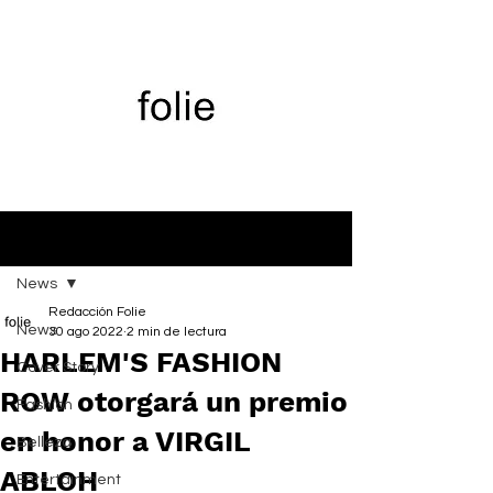
Entrada
News
Redacción Folie
News
30 ago 2022
2 min de lectura
HARLEM'S FASHION
Cover Story
ROW otorgará un premio
Fashion
en honor a VIRGIL
Belleza
ABLOH
Entertainment