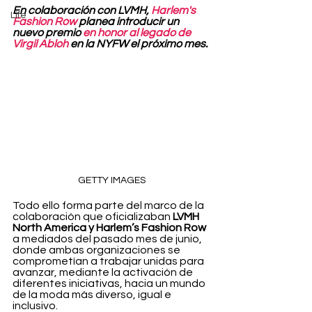
En colaboración con LVMH, 
Harlem's 
Life
Fashion Row
 planea introducir un 
nuevo premio 
en honor al legado de 
Virgil Abloh
 en la NYFW el próximo mes.
GETTY IMAGES
Todo ello forma parte del marco de la 
colaboración que oficializaban 
LVMH 
North America y Harlem’s Fashion Row 
a mediados del pasado mes de junio, 
donde ambas organizaciones se 
comprometían a trabajar unidas para 
avanzar, mediante la activación de 
diferentes iniciativas, hacia un mundo 
de la moda más diverso, igual e 
inclusivo.