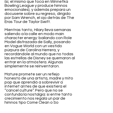
(sí, el mismo que toca en Winnetka 
Bowling League y produce himnos 
emocionales), y además prepara un 
docuserie sobre su regreso, dirigido 
por Sam Wrench, el ojo detrás de The 
Eras Tour de Taylor Swift.
Mientras tanto, Hilary lleva semanas 
saliendo a la calle en modo main 
character energy: bailando con Role 
Model disfrazada de Sally, posando 
en Vogue World con un vestido 
púrpura de Carolina Herrera, y 
recordándole al mundo que no todas 
las estrellas de Disney se quemaron al 
entrar en la atmósfera. Algunas 
simplemente se reinventaron.
Mature promete ser un reflejo 
honesto de una artista, madre y mito 
pop que aprendió a sobrevivir a 
internet antes de que existiera el 
“cancel culture”. Pero que no se 
confunda la nostalgia: si entre tanto 
crecimiento nos regala un par de 
himnos tipo Come Clean o So 
Yesterday, no nos vamos a quejar.