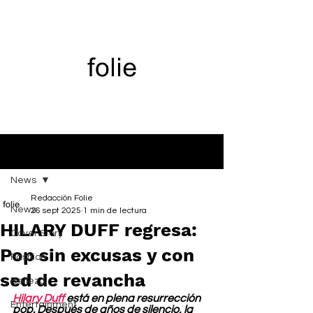
Entrada
News
Redacción Folie
News
26 sept 2025
1 min de lectura
HILARY DUFF regresa:
Cover Story
Pop sin excusas y con
Fashion
sed de revancha
Belleza
Hilary Duff
 está en plena resurrección 
Entertainment
pop. Después de años de silencio, la 