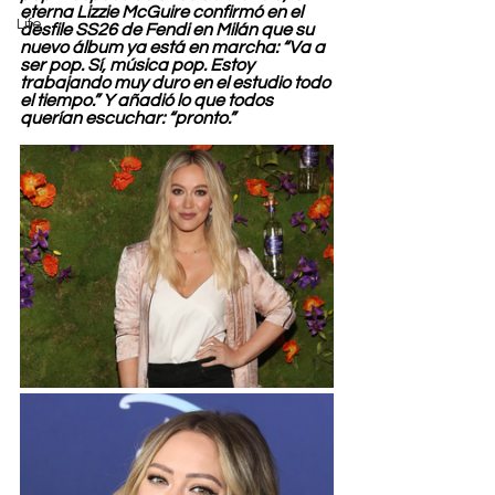
eterna Lizzie McGuire confirmó en el 
Life
desfile SS26 de Fendi en Milán que su 
nuevo álbum ya está en marcha: “Va a 
ser pop. Sí, música pop. Estoy 
trabajando muy duro en el estudio todo 
el tiempo.” Y añadió lo que todos 
querían escuchar: “pronto.”