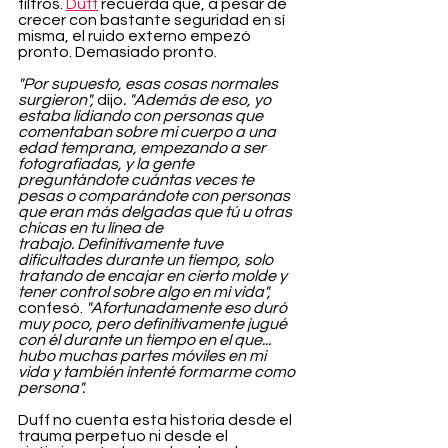
filtros. 
Duff
 recuerda que, a pesar de 
crecer con bastante seguridad en sí 
misma, el ruido externo empezó 
pronto. Demasiado pronto.
"Por supuesto, esas cosas normales 
surgieron", 
dijo
. "Además de eso, yo 
estaba lidiando con personas que 
comentaban sobre mi cuerpo a una 
edad temprana, empezando a ser 
fotografiadas, y la gente 
preguntándote cuántas veces te 
pesas o comparándote con personas 
que eran más delgadas que tú u otras 
chicas en tu línea de 
trabajo.
Definitivamente tuve 
dificultades durante un tiempo, solo 
tratando de encajar en cierto molde y 
tener control sobre algo en mi vida", 
confesó.
 "Afortunadamente eso duró 
muy poco, pero definitivamente jugué 
con él durante un tiempo en el que... 
hubo muchas partes móviles en mi 
vida y también intenté formarme como 
persona".
Duff no cuenta esta historia desde el 
trauma perpetuo ni desde el 