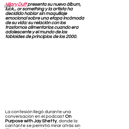
Hilary Duff
 presenta su nuevo álbum, 
Life
luck... or something y la artista ha 
decidido hablar sin maquillaje 
emocional sobre una etapa incómoda 
de su vida: su relación con los 
trastornos alimentarios cuando era 
adolescente y el mundo de los 
tabloides de principios de los 2000.
La confesión llegó durante una 
conversación en el podcast 
On 
Purpose with Jay Shetty
, donde la 
cantante se permitió mirar atrás sin 