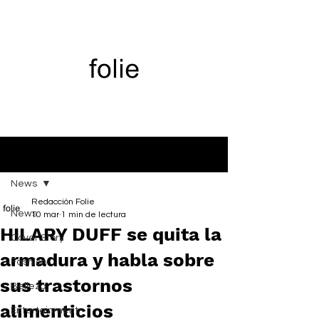
Entrada
News
Redacción Folie
News
10 mar
1 min de lectura
HILARY DUFF se quita la
Cover Story
armadura y habla sobre
Fashion
sus trastornos
Belleza
alimenticios
Entertainment