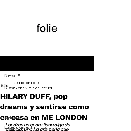
Entrada
News
Redacción Folie
News
28 ene
2 min de lectura
HILARY DUFF, pop
Cover Story
dreams y sentirse como
Fashion
en casa en ME LONDON
Belleza
Londres en enero tiene algo de 
Entertainment
película. Una luz gris perla que 