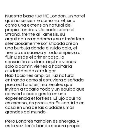
Nuestra base fue ME London, un hotel 
que no se siente como hotel, sino 
como una extensión natural del 
propio Londres. Ubicado sobre el 
Strand, frente al Támesis, su 
arquitectura moderna y su atmósfera 
silenciosamente sofisticada crean 
una burbuja donde el ruido baja, el 
tiempo se suaviza y todo empieza a 
fluir. Desde el primer paso, la 
sensación es clara: aquí no vienes 
solo a dormir, vienes a habitar la 
ciudad desde otro lugar. 
Habitaciones amplias, luz natural 
entrando como si estuviera diseñada 
para editoriales, materiales que 
invitan a tocarlo todo y un equipo que 
convierte cada gesto en una 
experiencia effortless. El lujo aquí no 
es exceso, es precisión. Es sentirte en 
casa en una de las ciudades más 
grandes del mundo.
Pero Londres también es energía, y 
esta vez tenía banda sonora propia. 