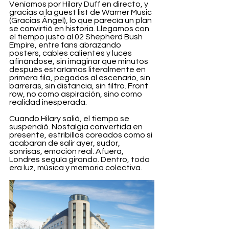
Veníamos por Hilary Duff en directo, y 
gracias a la guest list de Warner Music 
(Gracias Ángel), lo que parecía un plan 
se convirtió en historia. Llegamos con 
el tiempo justo al 02 Shepherd Bush 
Empire, entre fans abrazando 
posters, cables calientes y luces 
afinándose, sin imaginar que minutos 
después estaríamos literalmente en 
primera fila, pegados al escenario, sin 
barreras, sin distancia, sin filtro. Front 
row, no como aspiración, sino como 
realidad inesperada.
Cuando Hilary salió, el tiempo se 
suspendió. Nostalgia convertida en 
presente, estribillos coreados como si 
acabaran de salir ayer, sudor, 
sonrisas, emoción real. Afuera, 
Londres seguía girando. Dentro, todo 
era luz, música y memoria colectiva.