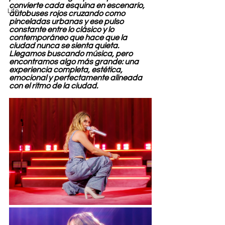
convierte cada esquina en escenario, 
Life
autobuses rojos cruzando como 
pinceladas urbanas y ese pulso 
constante entre lo clásico y lo 
contemporáneo que hace que la 
ciudad nunca se sienta quieta. 
Llegamos buscando música, pero 
encontramos algo más grande: una 
experiencia completa, estética, 
emocional y perfectamente alineada 
con el ritmo de la ciudad.