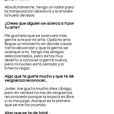
Absolutamente, tengo un radar para 
la manipulación absoluta y la envidia 
la huelo de lejos.
¿Crees que alguien se acerca a ti por 
tu arte?
Me gustaría que se acercara más 
gente a mí por mi arte. Ojalá mi arte 
llegue un momento en donde cause 
tanta absorción y que la gente se 
acerque a mí. Tengo mis amigos 
seleccionados, pero estoy muy 
abierto a conocer a gente nueva, 
pero mi núcleo está cerrado y lo 
intento regar.
Algo que te guste mucho y que te dé 
vergüenza reconocer... 
Joder, me gusta mucho Alex Ubago, 
pero en verdad no me da vergüenza 
reconocerlo porque la música es libre 
y no me juzgo. Aunque es lo primero 
que se me ha ocurrido.
Algo que se te de fatal… 