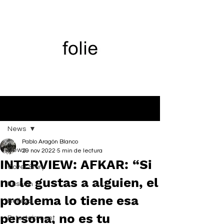
Entrada
News
Pablo Aragón Blanco
News
29 nov 2022
5 min de lectura
INTERVIEW: AFKAR: “Si
Cover Story
no le gustas a alguien, el
Fashion
problema lo tiene esa
Belleza
persona, no es tu
Entertainment