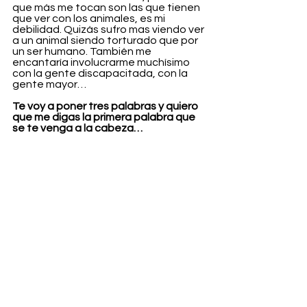
que más me tocan son las que tienen 
que ver con los animales, es mi 
debilidad. Quizás sufro mas viendo ver 
a un animal siendo torturado que por 
un ser humano. También me 
encantaría involucrarme muchísimo 
con la gente discapacitada, con la 
gente mayor…
Te voy a poner tres palabras y quiero 
que me digas la primera palabra que 
se te venga a la cabeza…
¡Venga vale!
Feminismo 
Guay. 
Lgtbiq+
Soy.
Racismo
Antirracismo.
¿Cuál es tu opinión sobre la salud 