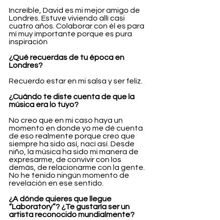
Increíble, David es mi mejor amigo de 
Londres. Estuve viviendo allí casi 
cuatro años. Colaborar con él es para 
mí muy importante porque es pura 
inspiración
¿Qué recuerdas de tu época en 
Londres?
Recuerdo estar en mi salsa y ser feliz. 
¿Cuándo te diste cuenta de que la 
música era lo tuyo?
No creo que en mi caso haya un 
momento en donde yo me dé cuenta 
de eso realmente porque creo que 
siempre ha sido así, nací así. Desde 
niño, la música ha sido mi manera de 
expresarme, de convivir con los 
demás, de relacionarme con la gente. 
No he tenido ningún momento de 
revelación en ese sentido.
¿A dónde quieres que llegue 
“Laboratory”? ¿Te gustaría ser un 
artista reconocido mundialmente?