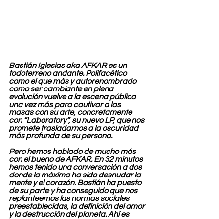
Bastián Iglesias aka AFKAR es un 
todoterreno andante. Polifacético 
como el que más y autorenombrado 
como ser cambiante en plena 
evolución vuelve a la escena pública 
una vez más para cautivar a las 
masas con su arte, concretamente 
con “Laboratory”, su nuevo LP, que nos 
promete trasladarnos a la oscuridad 
más profunda de su persona.
Pero hemos hablado de mucho más 
con el bueno de AFKAR. En 32 minutos 
hemos tenido una conversación a dos 
donde la máxima ha sido desnudar la 
mente y el corazón. Bastián ha puesto 
de su parte y ha conseguido que nos 
replanteemos las normas sociales 
preestablecidas, la definición del amor 
y la destrucción del planeta. Ahí es 