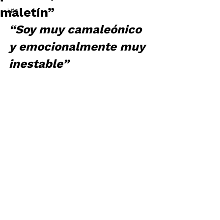
maletín”
Life
“Soy muy camaleónico 
y emocionalmente muy 
inestable”