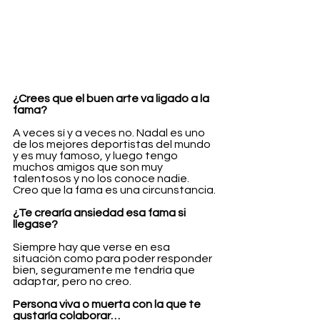
¿Crees que el buen arte va ligado a la 
fama?
A veces sí y a veces no. Nadal es uno 
de los mejores deportistas del mundo 
y es muy famoso, y luego tengo 
muchos amigos que son muy 
talentosos y no los conoce nadie. 
Creo que la fama es una circunstancia.
¿Te crearía ansiedad esa fama si 
llegase?
Siempre hay que verse en esa 
situación como para poder responder 
bien, seguramente me tendría que 
adaptar, pero no creo.
Persona viva o muerta con la que te 
gustaría colaborar…