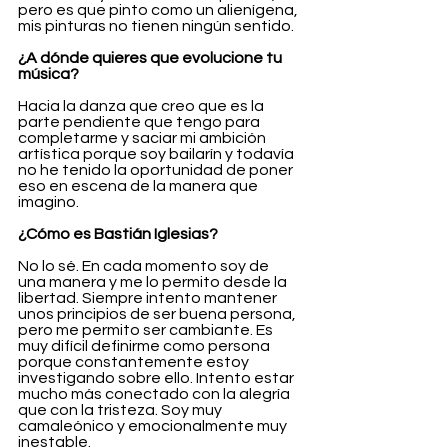
pero es que pinto como un alienígena, 
mis pinturas no tienen ningún sentido.
¿A dónde quieres que evolucione tu 
música?
Hacia la danza que creo que es la 
parte pendiente que tengo para 
completarme y saciar mi ambición 
artística porque soy bailarín y todavía 
no he tenido la oportunidad de poner 
eso en escena de la manera que 
imagino.
¿Cómo es Bastián Iglesias?
No lo sé. En cada momento soy de 
una manera y me lo permito desde la 
libertad. Siempre intento mantener 
unos principios de ser buena persona, 
pero me permito ser cambiante. Es 
muy difícil definirme como persona 
porque constantemente estoy 
investigando sobre ello. Intento estar 
mucho más conectado con la alegría 
que con la tristeza. Soy muy 
camaleónico y emocionalmente muy 
inestable.