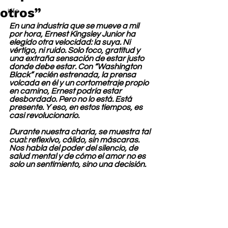
otros”
Life
En una industria que se mueve a mil 
por hora, Ernest Kingsley Junior ha 
elegido otra velocidad: la suya. Ni 
vértigo, ni ruido. Solo foco, gratitud y 
una extraña sensación de estar justo 
donde debe estar. Con “Washington 
Black” recién estrenada, la prensa 
volcada en él y un cortometraje propio 
en camino, Ernest podría estar 
desbordado. Pero no lo está. Está 
presente. Y eso, en estos tiempos, es 
casi revolucionario.
Durante nuestra charla, se muestra tal 
cual: reflexivo, cálido, sin máscaras. 
Nos habla del poder del silencio, de 
salud mental y de cómo el amor no es 
solo un sentimiento, sino una decisión.