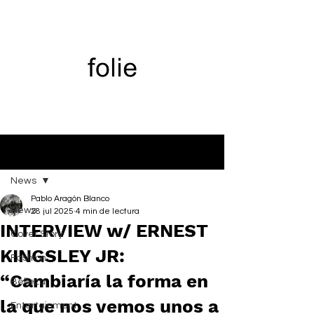
Entrada
News
Pablo Aragón Blanco
News
28 jul 2025
4 min de lectura
INTERVIEW w/ ERNEST
Cover Story
KINGSLEY JR:
Fashion
“Cambiaría la forma en
Belleza
la que nos vemos unos a
Entertainment