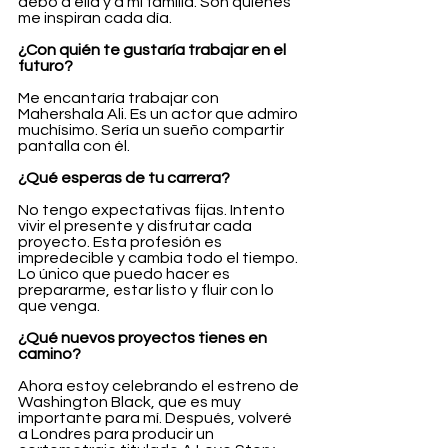
debo a ella y a mi familia. Son quienes 
me inspiran cada día.
¿Con quién te gustaría trabajar en el 
futuro?
Me encantaría trabajar con 
Mahershala Ali. Es un actor que admiro 
muchísimo. Sería un sueño compartir 
pantalla con él.
¿Qué esperas de tu carrera?
No tengo expectativas fijas. Intento 
vivir el presente y disfrutar cada 
proyecto. Esta profesión es 
impredecible y cambia todo el tiempo. 
Lo único que puedo hacer es 
prepararme, estar listo y fluir con lo 
que venga.
¿Qué nuevos proyectos tienes en 
camino?
Ahora estoy celebrando el estreno de 
Washington Black, que es muy 
importante para mí. Después, volveré 
a Londres para producir un 