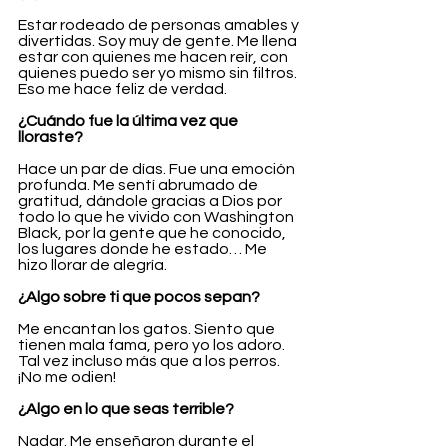
Estar rodeado de personas amables y 
divertidas. Soy muy de gente. Me llena 
estar con quienes me hacen reír, con 
quienes puedo ser yo mismo sin filtros. 
Eso me hace feliz de verdad.
¿Cuándo fue la última vez que 
lloraste?
Hace un par de días. Fue una emoción 
profunda. Me sentí abrumado de 
gratitud, dándole gracias a Dios por 
todo lo que he vivido con Washington 
Black, por la gente que he conocido, 
los lugares donde he estado… Me 
hizo llorar de alegría.
¿Algo sobre ti que pocos sepan?
Me encantan los gatos. Siento que 
tienen mala fama, pero yo los adoro. 
Tal vez incluso más que a los perros. 
¡No me odien!
¿Algo en lo que seas terrible?
Nadar. Me enseñaron durante el 