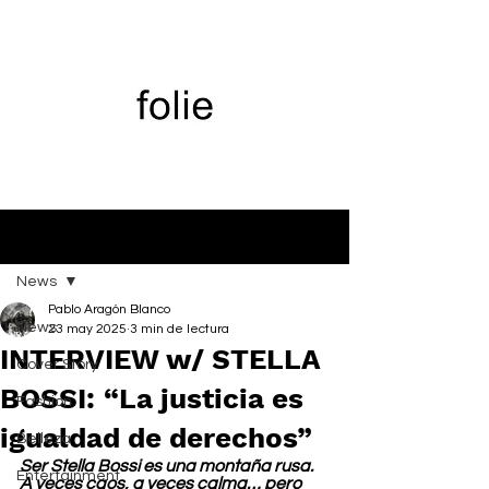
Entrada
News
Pablo Aragón Blanco
News
23 may 2025
3 min de lectura
INTERVIEW w/ STELLA
Cover Story
BOSSI: “La justicia es
Fashion
igualdad de derechos”
Belleza
Ser Stella Bossi es una montaña rusa. 
Entertainment
A veces caos, a veces calma… pero 