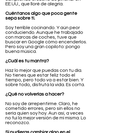
EE.UU., que lloré de alegría.
Cuéntanos algo que poca gente 
sepa sobre ti.
Soy terrible cocinando. Y aún peor 
conduciendo. Aunque he trabajado 
con marcas de coches, tuve que 
buscar en Google cómo encenderlos. 
Pero soy una gran copiloto: pongo 
buena música.
¿Cuál es tu mantra?
Haz lo mejor que puedas con tu día. 
No tienes que estar feliz todo el 
tiempo, pero todo va a estar bien. Y 
sobre todo, disfruta la vida. Es corta.
¿Qué no volverías a hacer?
No soy de arrepentirme. Claro, he 
cometido errores, pero sin ellos no 
sería quien soy hoy. Aun así, a veces 
no fui la mejor versión de mí misma. Lo 
reconozco.
Si pudieras cambiar algo en el 