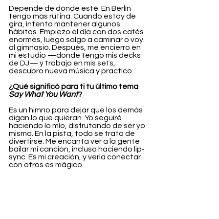
Depende de dónde esté. En Berlín 
tengo más rutina. Cuando estoy de 
gira, intento mantener algunos 
hábitos. Empiezo el día con dos cafés 
enormes, luego salgo a caminar o voy 
al gimnasio. Después, me encierro en 
mi estudio —donde tengo mis decks 
de DJ— y trabajo en mis sets, 
descubro nueva música y practico.
¿Qué significó para ti tu último tema 
Say What You Want
?
Es un himno para dejar que los demás 
digan lo que quieran. Yo seguiré 
haciendo lo mío, disfrutando de ser yo 
misma. En la pista, todo se trata de 
divertirse. Me encanta ver a la gente 
bailar mi canción, incluso haciendo lip-
sync. Es mi creación, y verla conectar 
con otros es mágico.