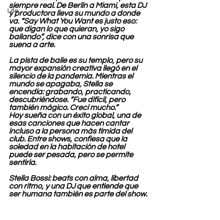
siempre real. De Berlín a Miami, esta DJ 
Life
y productora lleva su mundo a donde 
va. “Say What You Want es justo eso: 
que digan lo que quieran, yo sigo 
bailando”, dice con una sonrisa que 
suena a arte.
La pista de baile es su templo, pero su 
mayor expansión creativa llegó en el 
silencio de la pandemia. Mientras el 
mundo se apagaba, Stella se 
encendía: grabando, practicando, 
descubriéndose. “Fue difícil, pero 
también mágico. Crecí mucho.”
Hoy sueña con un éxito global, una de 
esas canciones que hacen cantar 
incluso a la persona más tímida del 
club. Entre shows, confiesa que la 
soledad en la habitación de hotel 
puede ser pesada, pero se permite 
sentirla.
Stella Bossi: beats con alma, libertad 
con ritmo, y una DJ que entiende que 
ser humana también es parte del show.