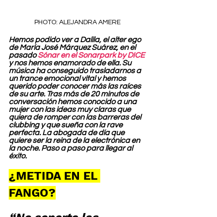
PHOTO: ALEJANDRA AMERE
Hemos podido ver a Dalila, el alter ego 
de María José Márquez Suárez, en el 
pasado 
Sónar en el Sonarpark by DICE
y nos hemos enamorado de ella. Su 
música ha conseguido trasladarnos a 
un trance emocional vital y hemos 
querido poder conocer más las raíces 
de su arte. Tras más de 20 minutos de 
conversación hemos conocido a una 
mujer con las ideas muy claras que 
quiera de romper con las barreras del 
clubbing y que sueña con la rave 
perfecta. La abogada de día que 
quiere ser la reina de la electrónica en 
la noche. Paso a paso para llegar al 
éxito.
¿METIDA EN EL 
FANGO?