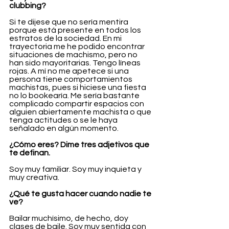
clubbing?
Si te dijese que no sería mentira 
porque está presente en todos los 
estratos de la sociedad. En mi 
trayectoria me he podido encontrar 
situaciones de machismo, pero no 
han sido mayoritarias. Tengo líneas 
rojas. A mí no me apetece si una 
persona tiene comportamientos 
machistas, pues si hiciese una fiesta 
no lo bookearía. Me sería bastante 
complicado compartir espacios con 
alguien abiertamente machista o que 
tenga actitudes o se le haya 
señalado en algún momento.
¿Cómo eres? Dime tres adjetivos que 
te definan.
Soy muy familiar. Soy muy inquieta y 
muy creativa.
¿Qué te gusta hacer cuando nadie te 
ve?
Bailar muchísimo, de hecho, doy 
clases de baile. Soy muy sentida con 