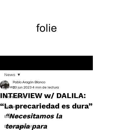
Entrada
News
Pablo Aragón Blanco
News
23 jun 2023
4 min de lectura
INTERVIEW w/ DALILA:
Cover Story
“La precariedad es dura”
Fashion
“Necesitamos la 
Belleza
terapia para 
Entertainment