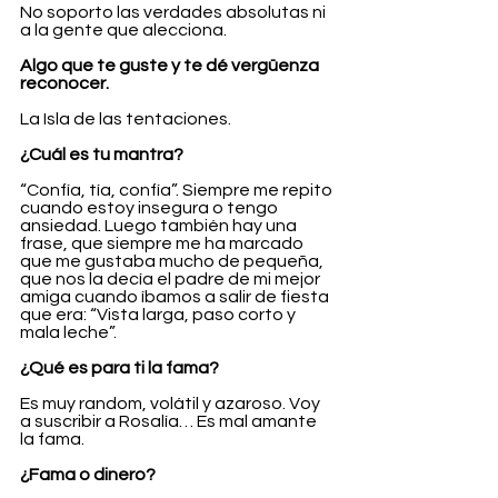
No soporto las verdades absolutas ni 
a la gente que alecciona.
Algo que te guste y te dé vergüenza 
reconocer.
La Isla de las tentaciones.
¿Cuál es tu mantra?
“Confía, tía, confía”. Siempre me repito 
cuando estoy insegura o tengo 
ansiedad. Luego también hay una 
frase, que siempre me ha marcado 
que me gustaba mucho de pequeña, 
que nos la decía el padre de mi mejor 
amiga cuando íbamos a salir de fiesta 
que era: “Vista larga, paso corto y 
mala leche”. 
¿Qué es para ti la fama?
Es muy random, volátil y azaroso. Voy 
a suscribir a Rosalía… Es mal amante 
la fama.
¿Fama o dinero?