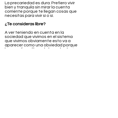
La precariedad es dura. Prefiero vivir 
bien y tranquila sin mirar la cuenta 
corriente porque te llegan cosas que 
necesitas para vivir sí o sí.
¿Te consideras libre?
A ver teniendo en cuenta en la 
sociedad que vivimos en el sistema 
que vivimos obviamente esto va a 
aparecer como una obviedad porque 
lo es nadie es libre a la hora de elegir. 
Estamos limitados. Estamos 
coartados en cierta medida.