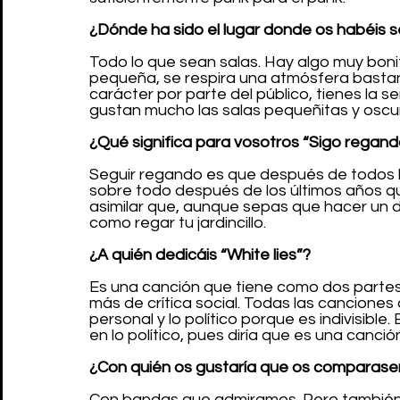
¿Dónde ha sido el lugar donde os habéis
Todo lo que sean salas. Hay algo muy bon
pequeña, se respira una atmósfera bastant
carácter por parte del público, tienes la 
gustan mucho las salas pequeñitas y oscur
¿Qué significa para vosotros “Sigo regand
Seguir regando es que después de todos los
sobre todo después de los últimos años q
asimilar que, aunque sepas que hacer un 
como regar tu jardincillo. 
¿A quién dedicáis “White lies”?
Es una canción que tiene como dos partes
más de crítica social. Todas las canciones 
personal y lo político porque es indivisible
en lo político, pues diría que es una canci
¿Con quién os gustaría que os comparase
Con bandas que admiramos. Pero tambié