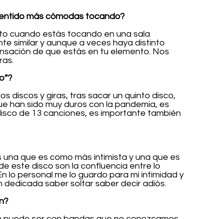
 sentido más cómodas tocando?
ito cuando estás tocando en una sala 
e similar y aunque a veces haya distinto 
sensación de que estás en tu elemento. Nos 
as. 
o”?
 discos y giras, tras sacar un quinto disco, 
ue han sido muy duros con la pandemia, es 
disco de 13 canciones, es importante también 
 una que es como más intimista y una que es 
de este disco son la confluencia entre lo 
. En lo personal me lo guardo para mi intimidad y 
ón dedicada saber soltar saber decir adiós.
n?
n puede ser con bandas que no conozcamos 