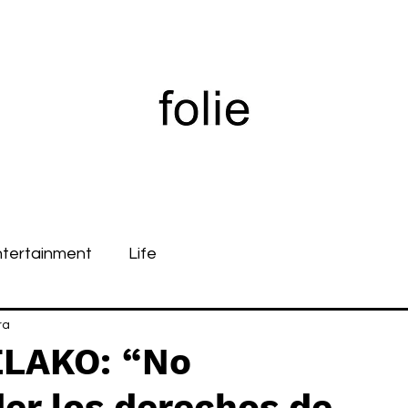
ntertainment
Life
ra
ELAKO: “No
er los derechos de