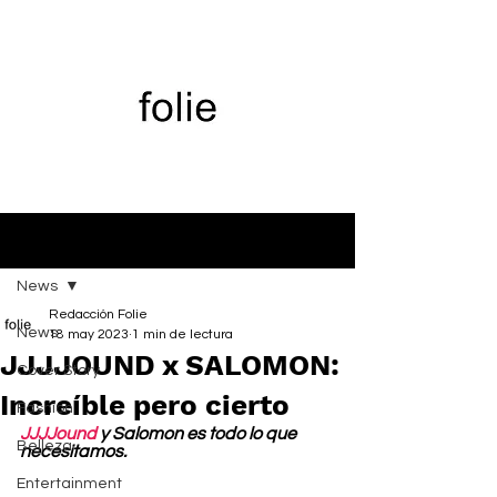
Entrada
News
Redacción Folie
News
18 may 2023
1 min de lectura
JJJJOUND x SALOMON:
Cover Story
Increíble pero cierto
Fashion
JJJJound
 y Salomon es todo lo que 
Belleza
necesitamos.
Entertainment