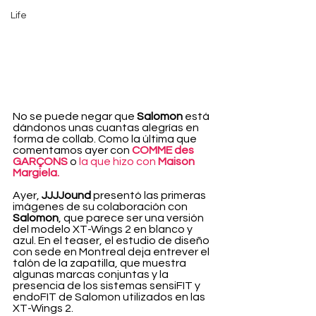
Life
No se puede negar que
 Salomon 
está 
dándonos unas cuantas alegrías en 
forma de collab. Como la última que 
comentamos ayer con 
COMME des 
GARÇONS
 o 
la que hizo con 
Maison 
Margiela.
Ayer, 
JJJJound 
presentó las primeras 
imágenes de su colaboración con 
Salomon
, que parece ser una versión 
del modelo XT-Wings 2 en blanco y 
azul. En el teaser, el estudio de diseño 
con sede en Montreal deja entrever el 
talón de la zapatilla, que muestra 
algunas marcas conjuntas y la 
presencia de los sistemas sensiFIT y 
endoFIT de Salomon utilizados en las 
XT-Wings 2.