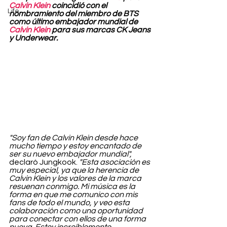
Calvin Klein
 coincidió con el 
Life
nombramiento del miembro de BTS 
como último embajador mundial de 
Calvin Klein
 para sus marcas CK Jeans 
y Underwear.
"Soy fan de Calvin Klein desde hace 
mucho tiempo y estoy encantado de 
ser su nuevo embajador mundial",
declaró Jungkook. 
"Esta asociación es 
muy especial, ya que la herencia de 
Calvin Klein y los valores de la marca 
resuenan conmigo. Mi música es la 
forma en que me comunico con mis 
fans de todo el mundo, y veo esta 
colaboración como una oportunidad 
para conectar con ellos de una forma 