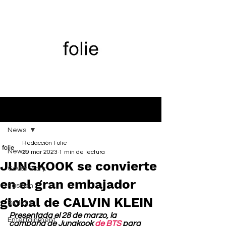
Entrada
News
Redacción Folie
News
29 mar 2023
1 min de lectura
JUNGKOOK se convierte
Cover Story
en el gran embajador
Fashion
global de CALVIN KLEIN
Belleza
Presentada el 28 de marzo, la 
Entertainment
campaña de Jungkook 
de BTS
 para 