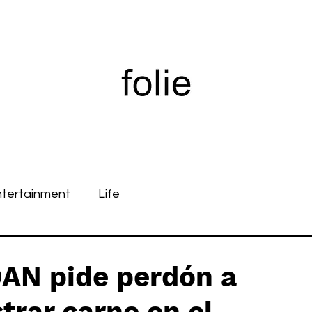
ntertainment
Life
AN pide perdón a
rar carne en el