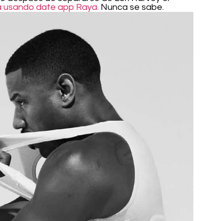
á usando date app Raya.
 Nunca se sabe.