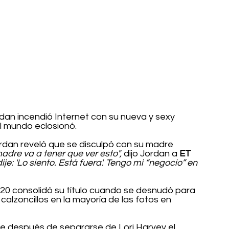
an incendió Internet con su nueva y sexy 
l mundo eclosionó.
ordan reveló que se disculpó con su madre 
adre va a tener que ver esto", 
dijo Jordan a 
ET 
dije: 'Lo siento. Está fuera'. Tengo mi “negocio” en 
20 consolidó su título cuando se desnudó para 
 calzoncillos en la mayoría de las fotos en 
 después de separarse de Lori Harvey el 