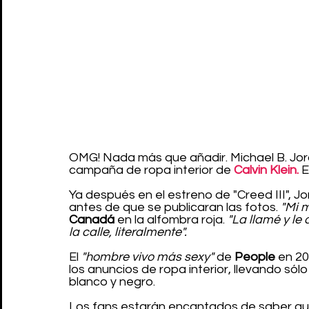
OMG! Nada más que añadir. Michael B. Jord
campaña de ropa interior de 
Calvin Klein.
E
Ya después en el estreno de "Creed III", J
antes de que se publicaran las fotos. 
"Mi m
Canadá
 en la alfombra roja. 
"La llamé y le 
la calle, literalmente".
El 
"hombre vivo más sexy"
 de 
People 
en 20
los anuncios de ropa interior, llevando sólo
blanco y negro. 
Los fans estarán encantados de saber que