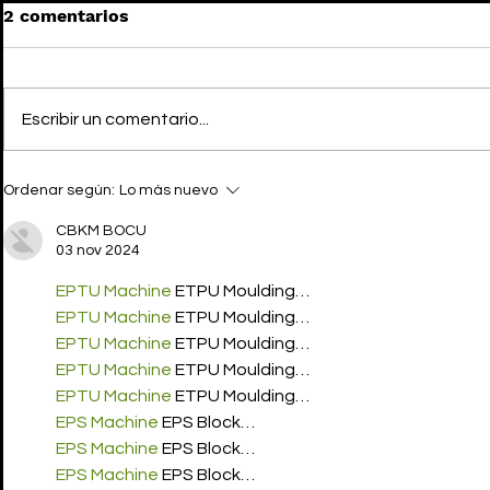
2 comentarios
Escribir un comentario...
KIT HARINGTON habla
KIT HARIN
Ordenar según:
Lo más nuevo
sobre “SNOW”, el spinoff
ser Jon Sn
de “JUEGO DE TRONOS”
off de JU
CBKM BOCU
03 nov 2024
EPTU Machine
 ETPU Moulding…
EPTU Machine
 ETPU Moulding…
EPTU Machine
 ETPU Moulding…
EPTU Machine
 ETPU Moulding…
EPTU Machine
 ETPU Moulding…
EPS Machine
 EPS Block…
EPS Machine
 EPS Block…
EPS Machine
 EPS Block…