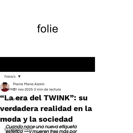
Entrada
News
Pierre Mena Azorín
News
21 nov 2025
3 min de lectura
“La era del TWINK”: su
Cover Story
verdadera realidad en la
Fashion
moda y la sociedad
Belleza
Cuando nace una nueva etiqueta 
Entertainment
estética —y mueren tres más por 