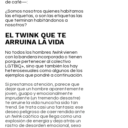
de café—:
¿Somos nosotros quienes habitamos 
las etiquetas, o son las etiquetas las 
que terminan habitándonos a 
nosotros?
EL TWINK QUE TE 
ARRUINA LA VIDA
No todos los hombres 
twink
 vienen 
con la bandera incorporada o tienen 
porque pertenecer al colectivo 
LGTBIQ+, sino que también los hay 
heterosexuales como algunos de los 
ejemplos que pondré a continuación.
Si prestamos atención, parece que 
dejar que un hombre aparentemente 
joven, guapo y emocionalmente 
imprudente (un tremendo desastre) 
te arruine la vida nunca ha sido tan 
trend. Se trata casi una fantasía: ese 
deseo peligroso de caer rendida ante 
un 
twink
 caótico que llega como una 
explosión de energía y deja atrás un 
rastro de desorden emocional, sexo 