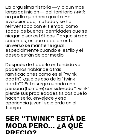
La larguísima historia —y la aún más 
larga definición— del territorio 
twink
no podía quedarse quieta. Ha 
evolucionado, mutado y se ha 
reinventado con el tiempo, como 
todas las buenas identidades que se 
niegan a ser estáticas. Porque si algo 
sabemos, es que nada en este 
universo se mantiene igual… 
especialmente cuando el estilo y el 
deseo están de por medio.
Después de haberlo entendido ya 
podemos hablar de otras 
ramificaciones como es el “twink 
death”, ¿qué es eso de la “twink 
death”? Esto surge cuando una 
persona (hombre) considerada “twink” 
pierde sus propiedades físicas que lo 
hacen serlo, envejece y esa 
apariencia juvenil se pierde en el 
tiempo.
SER “TWINK” ESTÁ DE 
MODA PERO… ¿A QUÉ 
PRECIO? 