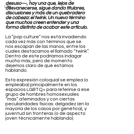
desuso—, hay una que, lejos de 
Life
desvanecerse, sigue dando titulares, 
discusiones y más de un quebradero 
de cabeza: el twink. Un nuevo término 
que muchos creen entender y una 
forma distinta de acabar este artículo.
La “pop culture” nos está invadiendo 
cada vez más con términos que se 
nos escapan de las manos, entre los 
cuales destacamos el llamado “twink”. 
Dentro de este podríamos indagar 
mucho más, pero de momento 
dejemos claro de qué estamos 
hablando.
Esta expresión 
coloquial se emplea (o 
empleaba) principalmente en los 
espacios LGBTQ+ para referirse a ese 
grupo de hombres homosexuales 
“más” afeminados y con ciertas 
peculiaridades físicas: delgadez (en la 
mayoría de los casos por genética), y 
juventud sin fronteras (o de aspecto 
joven técnicamente hablando).