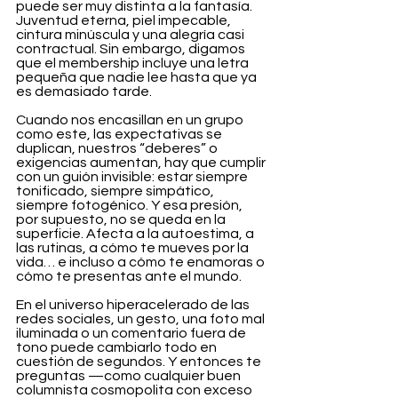
puede ser muy distinta a la fantasía. 
Juventud eterna, piel impecable, 
cintura minúscula y una alegría casi 
contractual. Sin embargo, digamos 
que el membership incluye una letra 
pequeña que nadie lee hasta que ya 
es demasiado tarde.
Cuando nos encasillan en un grupo 
como este, las expectativas se 
duplican, nuestros “deberes” o 
exigencias aumentan, hay que cumplir 
con un guión invisible: estar siempre 
tonificado, siempre simpático, 
siempre fotogénico. Y esa presión, 
por supuesto, no se queda en la 
superficie. Afecta a la autoestima, a 
las rutinas, a cómo te mueves por la 
vida… e incluso a cómo te enamoras o 
cómo te presentas ante el mundo.
En el universo hiperacelerado de las 
redes sociales, un gesto, una foto mal 
iluminada o un comentario fuera de 
tono puede cambiarlo todo en 
cuestión de segundos. Y entonces te 
preguntas —como cualquier buen 
columnista cosmopolita con exceso 