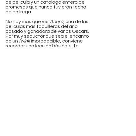
de película y un catálogo entero de 
promesas que nunca tuvieron fecha 
de entrega.
No hay más que ver 
Anora
, una de las 
películas más taquilleras del año 
pasado y ganadora de varios Oscars. 
Por muy seductor que sea el encanto 
de un 
twink
 impredecible, conviene 
recordar una lección básica: si te 
conquista demasiado rápido, 
probablemente hay truco. Un día 
estás jurando amor eterno en Las 
Vegas (y repito en Las Vegas); al 
siguiente, te despiertas sin él, sin 
respuestas y con dos matones 
golpeando la puerta de la mansión 
familiar en Mill Basin.