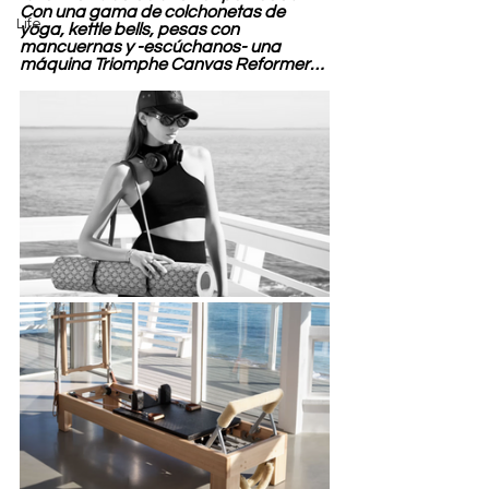
Con una gama de colchonetas de 
Life
yoga, kettle bells, pesas con 
mancuernas y -escúchanos- una 
máquina Triomphe Canvas Reformer…