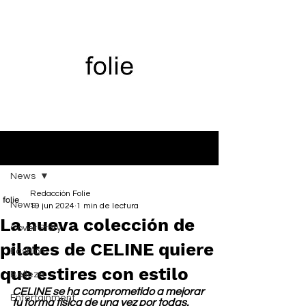
Entrada
News
Redacción Folie
News
19 jun 2024
1 min de lectura
La nueva colección de
Cover Story
pilates de CELINE quiere
Fashion
que estires con estilo
Belleza
CELINE se ha comprometido a mejorar 
Entertainment
tu forma física de una vez por todas. 