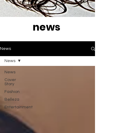
news
News
News
News
Cover
Story
Fashion
Belleza
Entertainment
Life