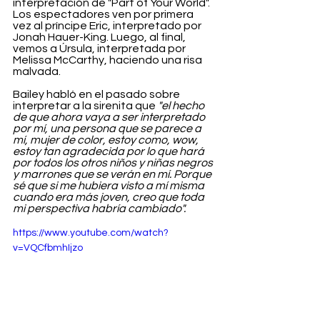
interpretación de "Part of Your World". 
Los espectadores ven por primera 
vez al príncipe Eric, interpretado por 
Jonah Hauer-King. Luego, al final, 
vemos a Úrsula, interpretada por 
Melissa McCarthy, haciendo una risa 
malvada.
Bailey habló en el pasado sobre 
interpretar a la sirenita que 
"el hecho 
de que ahora vaya a ser interpretado 
por mí, una persona que se parece a 
mí, mujer de color, estoy como, wow, 
estoy tan agradecida por lo que hará 
por todos los otros niños y niñas negros 
y marrones que se verán en mí. Porque 
sé que si me hubiera visto a mí misma 
cuando era más joven, creo que toda 
mi perspectiva habría cambiado".
https://www.youtube.com/watch?
v=VQCfbmhIjzo