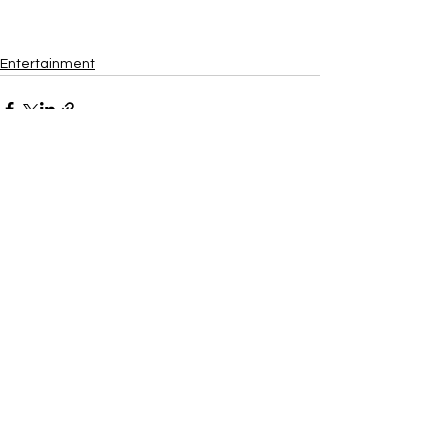
Entertainment
Ver todo
Entradas recientes