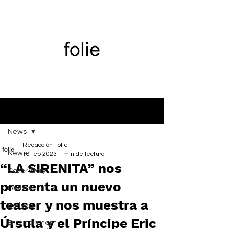
Entrada
News
Redacción Folie
News
16 feb 2023
1 min de lectura
“LA SIRENITA” nos
Cover Story
presenta un nuevo
Fashion
teaser y nos muestra a
Belleza
Úrsula y el Príncipe Eric
Entertainment