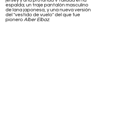
jersey y una profunda V tallada en la 
espalda; un traje pantalón masculino 
de lana japonesa, y una nueva versión 
del "vestido de vuelo" del que fue 
pionero 
Alber Elbaz
.
Shukla señaló que ha rescatado 
elementos que la fundadora 
Jeanne 
Lanvin
 utilizaba en la ropa.
Fashion
Ver todo
Entradas recientes