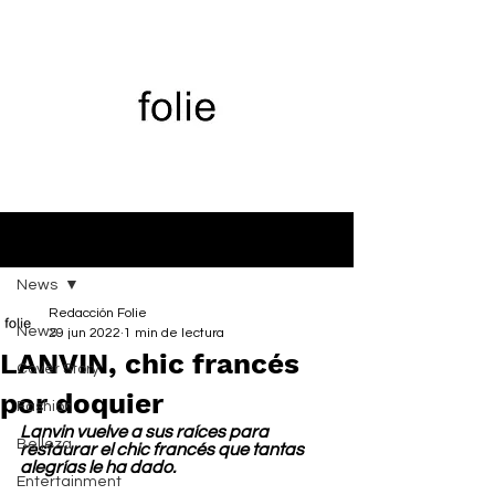
Entrada
News
Redacción Folie
News
29 jun 2022
1 min de lectura
LANVIN, chic francés
Cover Story
por doquier
Fashion
Lanvin vuelve a sus raíces para 
Belleza
restaurar el chic francés que tantas 
alegrías le ha dado.
Entertainment