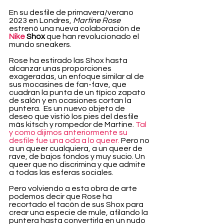
En su desfile de primavera/verano 
2023 en Londres, 
Martine Rose
estrenó una nueva colaboración de 
Nike
 Shox
 que han revolucionado el 
mundo sneakers.
Rose ha estirado las Shox hasta 
alcanzar unas proporciones 
exageradas, un enfoque similar al de 
sus mocasines de fan-fave, que 
cuadran la punta de un típico zapato 
de salón y en ocasiones cortan la 
puntera.  Es un nuevo objeto de 
deseo que vistió los pies del desfile 
más kitsch y rompedor de Martine. 
Tal 
y como dijimos anteriormente su 
desfile fue una oda a lo queer.
 Pero no 
a un queer cualquiera, a un queer de 
rave, de bajos fondos y muy sucio. Un 
queer que no discrimina y que admite 
a todas las esferas sociales.
Pero volviendo a esta obra de arte 
podemos decir que Rose ha 
recortado el tacón de sus Shox para 
crear una especie de mule, afilando la 
puntera hasta convertirla en un nudo 