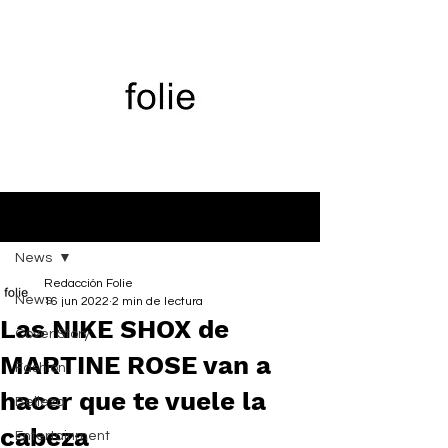
Entrada
News
Redacción Folie
News
16 jun 2022
2 min de lectura
Las NIKE SHOX de
Cover Story
MARTINE ROSE van a
Fashion
hacer que te vuele la
Belleza
cabeza
Entertainment