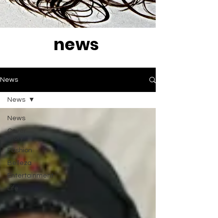
news
News
News
News
Cover
Story
Fashion
Belleza
Entertainment
Life