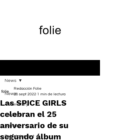
Entrada
News
Redacción Folie
News
28 sept 2022
1 min de lectura
Las SPICE GIRLS
Cover Story
celebran el 25
Fashion
aniversario de su
Belleza
segundo álbum
Entertainment