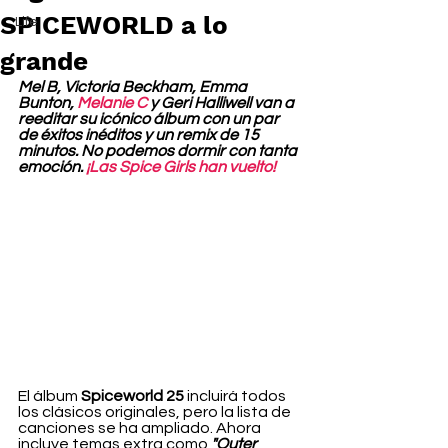
SPICEWORLD a lo
Life
grande
Mel B, Victoria Beckham, Emma 
Bunton, 
Melanie C
 y Geri Halliwell van a 
reeditar su icónico álbum con un par 
de éxitos inéditos y un remix de 15 
minutos. No podemos dormir con tanta 
emoción. 
¡Las Spice Girls han vuelto!
El álbum 
Spiceworld 25
 incluirá todos 
los clásicos originales, pero la lista de 
canciones se ha ampliado. Ahora 
incluye temas extra como 
"Outer 