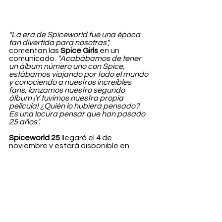
"La era de Spiceworld fue una época 
tan divertida para nosotras",
comentan las 
Spice Girls 
en un 
comunicado. 
"Acabábamos de tener 
un álbum número uno con Spice, 
estábamos viajando por todo el mundo 
y conociendo a nuestros increíbles 
fans, lanzamos nuestro segundo 
álbum ¡Y tuvimos nuestra propia 
película! ¿Quién lo hubiera pensado? 
Es una locura pensar que han pasado 
25 años".
Spiceworld 25
 llegará el 4 de 
noviembre y estará disponible en 
varios formatos.
Entertainment
Ver todo