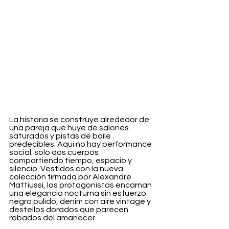
La historia se construye alrededor de 
una pareja que huye de salones 
saturados y pistas de baile 
predecibles. Aquí no hay performance 
social: solo dos cuerpos 
compartiendo tiempo, espacio y 
silencio. Vestidos con la nueva 
colección firmada por Alexandre 
Mattiussi, los protagonistas encarnan 
una elegancia nocturna sin esfuerzo: 
negro pulido, denim con aire vintage y 
destellos dorados que parecen 
robados del amanecer.