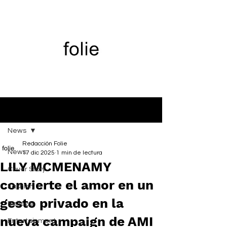
Entrada
News
Redacción Folie
News
17 dic 2025
1 min de lectura
LILY MCMENAMY
Cover Story
convierte el amor en un
Fashion
gesto privado en la
Belleza
nueva campaign de AMI
Entertainment