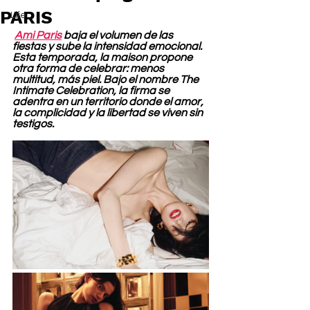
PARIS
Life
Ami Paris
 baja el volumen de las 
fiestas y sube la intensidad emocional. 
Esta temporada, la maison propone 
otra forma de celebrar: menos 
multitud, más piel. Bajo el nombre The 
Intimate Celebration, la firma se 
adentra en un territorio donde el amor, 
la complicidad y la libertad se viven sin 
testigos.