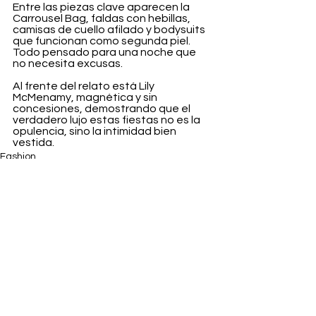
Entre las piezas clave aparecen la 
Carrousel Bag, faldas con hebillas, 
camisas de cuello afilado y bodysuits 
que funcionan como segunda piel. 
Todo pensado para una noche que 
no necesita excusas.
Al frente del relato está Lily 
McMenamy, magnética y sin 
concesiones, demostrando que el 
verdadero lujo estas fiestas no es la 
opulencia, sino la intimidad bien 
vestida.
Fashion
Ver todo
Entradas recientes