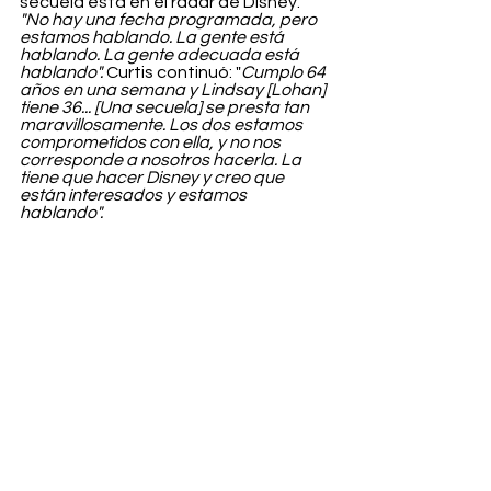
secuela está en el radar de Disney. 
"No hay una fecha programada, pero 
estamos hablando. La gente está 
hablando. La gente adecuada está 
hablando".
 Curtis continuó: "
Cumplo 64 
años en una semana y Lindsay [Lohan] 
tiene 36... [Una secuela] se presta tan 
maravillosamente. Los dos estamos 
comprometidos con ella, y no nos 
corresponde a nosotros hacerla. La 
tiene que hacer Disney y creo que 
están interesados y estamos 
hablando".