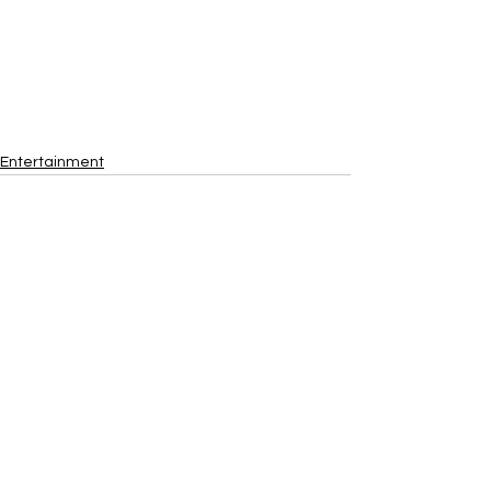
Entertainment
Ver todo
Entradas recientes