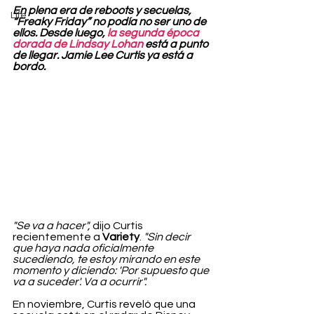
En plena era de reboots y secuelas, 
Life
“Freaky Friday” no podía no ser uno de 
ellos. Desde luego, 
la segunda época 
dorada de Lindsay Lohan
 está a punto 
de llegar. Jamie Lee Curtis ya está a 
bordo.
"Se va a hacer",
 dijo Curtis 
recientemente a 
Variety
. 
"Sin decir 
que haya nada oficialmente 
sucediendo, te estoy mirando en este 
momento y diciendo: 'Por supuesto que 
va a suceder'. Va a ocurrir".
En noviembre, Curtis reveló que una 