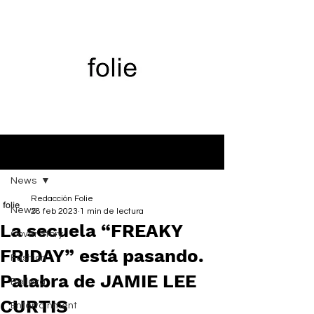
Entrada
News
Redacción Folie
News
28 feb 2023
1 min de lectura
La secuela “FREAKY
Cover Story
FRIDAY” está pasando.
Fashion
Palabra de JAMIE LEE
Belleza
CURTIS
Entertainment