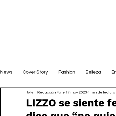
News
Cover Story
Fashion
Belleza
E
Redacción Folie
17 may 2023
1 min de lectura
LIZZO se siente f
dice que “no quie