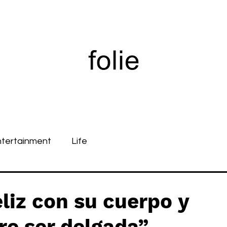
ntertainment
Life
eliz con su cuerpo y
re ser delgada”