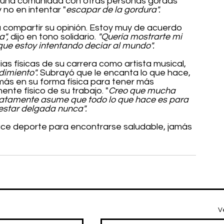
 una comunidad con otras personas gordas 
 no en intentar "
escapar de la gordura".
ra compartir su opinión. Estoy muy de acuerdo 
a",
 dijo en tono solidario. 
"Quería mostrarte mi 
que estoy intentando deciar al mundo".
ias físicas de su carrera como artista musical, 
dimiento".
 Subrayó que le encanta lo que hace, 
 más en su forma física para tener más 
nte físico de su trabajo. "
Creo que mucha 
iatamente asume que todo lo que hace es para 
 estar delgada nunca".
ce deporte para encontrarse saludable, jamás 
V