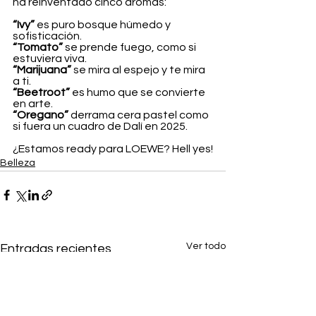
ha reinventado cinco aromas:
“Ivy”
 es puro bosque húmedo y 
sofisticación.
“Tomato” 
se prende fuego, como si 
estuviera viva.
“Marijuana”
 se mira al espejo y te mira 
a ti.
“Beetroot”
 es humo que se convierte 
en arte.
“Oregano”
 derrama cera pastel como 
si fuera un cuadro de Dalí en 2025.
¿Estamos ready para LOEWE? Hell yes!
Belleza
Ver todo
Entradas recientes