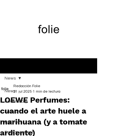
Entrada
News
Redacción Folie
News
21 jul 2025
1 min de lectura
LOEWE Perfumes:
Cover Story
cuando el arte huele a
Fashion
marihuana (y a tomate
Belleza
ardiente)
Entertainment