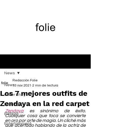
Entrada
News
Redacción Folie
News
13 nov 2021
2 min de lectura
Los 7 mejores outfits de
Cover Story
Zendaya en la red carpet
Fashion
Zendaya
 es sinónimo de éxito. 
Belleza
Cualquier cosa que toca se convierte 
en oro por arte de magia. Un cliché más 
Entertainment
que acertado hablando de la actriz de 