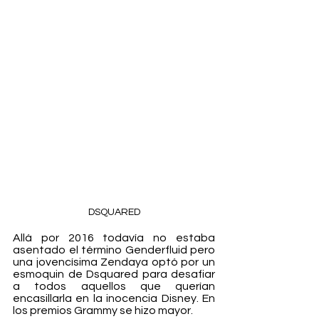
DSQUARED
Allá por 2016 todavía no estaba 
asentado el término Genderfluid pero 
una jovencísima Zendaya optó por un 
esmoquin de Dsquared para desafiar 
a todos aquellos que querían 
encasillarla en la inocencia Disney. En 
los premios Grammy se hizo mayor.