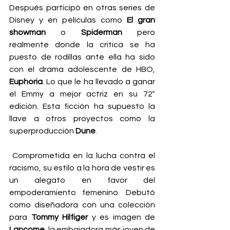
Después participó en otras series de 
Disney y en películas como 
El gran 
showman
 o 
Spiderman 
pero 
realmente donde la critica se ha 
puesto de rodillas ante ella ha sido 
con el drama adolescente de HBO, 
Euphoria
. Lo que le ha llevado a ganar 
el Emmy a mejor actriz en su 72º 
edición. Esta ficción ha supuesto la 
llave a otros proyectos como la 
superproducción 
Dune
.
 Comprometida en la lucha contra el 
racismo, su estilo a la hora de vestir es 
un alegato en favor del 
empoderamiento femenino. Debutó 
como diseñadora con una colección 
para 
Tommy Hilfiger
 y es imagen de 
Lancome
, la embajadora más joven de 