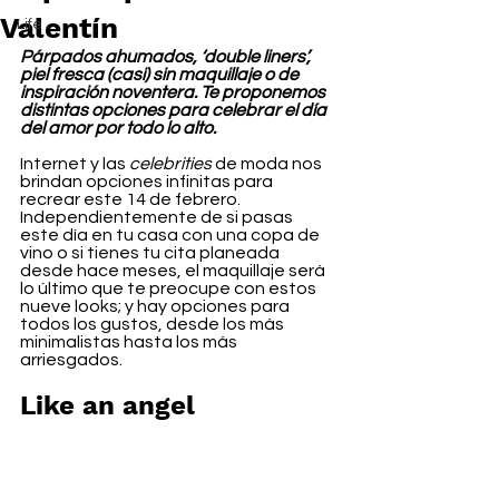
Valentín
Life
Párpados ahumados, ‘double liners’, 
piel fresca (casi) sin maquillaje o de 
inspiración noventera. Te proponemos 
distintas opciones para celebrar el día 
del amor por todo lo alto.
Internet y 
las 
celebrities
 de moda nos 
brindan 
opciones infinitas para 
recrear este 14 de febrero. 
Independientemente de si pasas 
este día en tu casa con una copa de 
vino o si tienes tu cita planeada 
desde hace meses, el maquillaje será 
lo último que te preocupe con estos 
nueve looks; y hay opciones para 
todos los gustos, desde los más 
minimalistas hasta los más 
arriesgados.
Like an angel