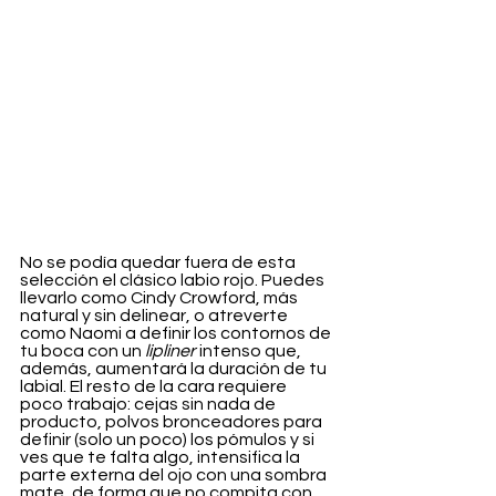
No se podía quedar fuera de esta 
selección el clásico labio rojo. Puedes 
llevarlo como Cindy Crowford, más 
natural y sin delinear, o atreverte 
como Naomi a definir los contornos de 
tu boca con un 
lipliner
 intenso que, 
además, aumentará la duración de tu 
labial. El resto de la cara requiere 
poco trabajo: cejas sin nada de 
producto, polvos bronceadores para 
definir (solo un poco) los pómulos y si 
ves que te falta algo, intensifica la 
parte externa del ojo con una sombra 
mate, de forma que no compita con 