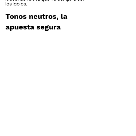
los labios. 
Tonos neutros, la 
apuesta segura
Un 
makeup
 en tonos tierra es la 