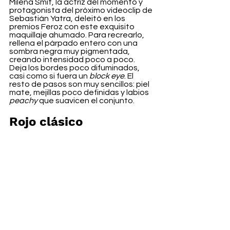
Milena Smit, la actriz del momento y 
protagonista del próximo videoclip de 
Sebastián Yatra, deleitó en los 
premios Feroz con este exquisito 
maquillaje ahumado. Para recrearlo, 
rellena el párpado entero con una 
sombra negra muy pigmentada, 
creando intensidad poco a poco. 
Deja los bordes poco difuminados, 
casi como si fuera un 
block eye
. El 
resto de pasos son muy sencillos: piel 
mate, mejillas poco definidas y labios 
peachy
 que suavicen el conjunto.
Rojo clásico 