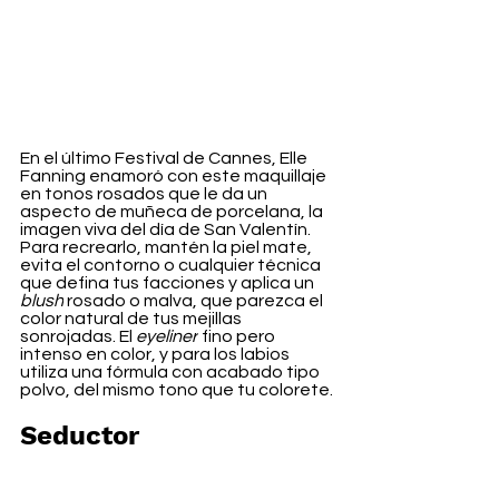
En el último Festival de Cannes, Elle 
Fanning enamoró con este maquillaje 
en tonos rosados que le da un 
aspecto de muñeca de porcelana, la 
imagen viva del día de San Valentín. 
Para recrearlo, mantén la piel mate, 
evita el contorno o cualquier técnica 
que defina tus facciones y aplica un 
blush
 rosado o malva, que parezca el 
color natural de tus mejillas 
sonrojadas. El 
eyeliner
 fino pero 
intenso en color, y para los labios 
utiliza una fórmula con acabado tipo 
polvo, del mismo tono que tu colorete.
Seductor