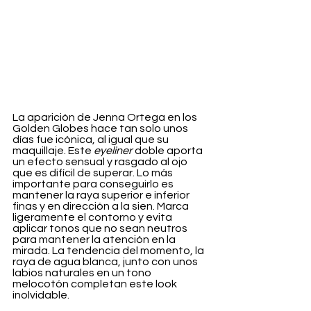
La aparición de Jenna Ortega en los 
Golden Globes hace tan solo unos 
días fue icónica, al igual que su 
maquillaje. Este 
eyeliner
 doble aporta 
un efecto sensual y rasgado al ojo 
que es difícil de superar. Lo más 
importante para conseguirlo es 
mantener la raya superior e inferior 
finas y en dirección a la sien. Marca 
ligeramente el contorno y evita 
aplicar tonos que no sean neutros 
para mantener la atención en la 
mirada. La tendencia del momento, la 
raya de agua blanca, junto con unos 
labios naturales en un tono 
melocotón completan este look 
inolvidable.