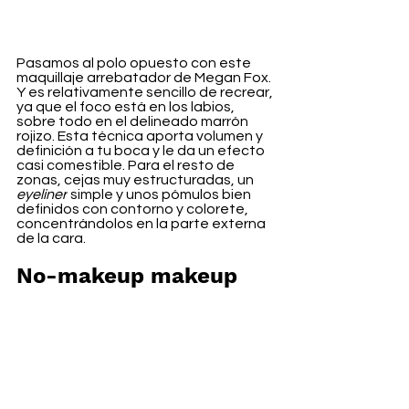
Pasamos al polo opuesto con este 
maquillaje arrebatador de Megan Fox. 
Y es relativamente sencillo de recrear, 
ya que el foco está en los labios, 
sobre todo en el delineado marrón 
rojizo. Esta técnica aporta volumen y 
definición a tu boca y le da un efecto 
casi comestible. Para el resto de 
zonas, cejas muy estructuradas, un 
eyeliner
 simple y unos pómulos bien 
definidos con contorno y colorete, 
concentrándolos en la parte externa 
de la cara.
No-makeup makeup 