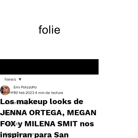
Entrada
News
Emi Polizzotto
News
13 feb 2023
4 min de lectura
Los makeup looks de
Cover Story
JENNA ORTEGA, MEGAN
Fashion
FOX y MILENA SMIT nos
Belleza
inspiran para San
Entertainment