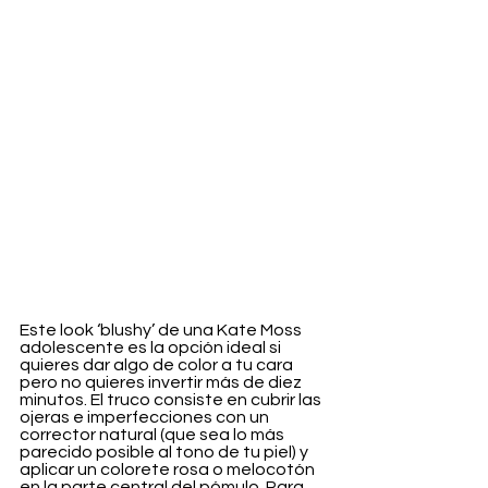
Este look ‘blushy’ de una Kate Moss 
adolescente es la opción ideal si 
quieres dar algo de color a tu cara 
pero no quieres invertir más de diez 
minutos. El truco consiste en cubrir las 
ojeras e imperfecciones con un 
corrector natural (que sea lo más 
parecido posible al tono de tu piel) y 
aplicar un colorete rosa o melocotón 
en la parte central del pómulo. Para 