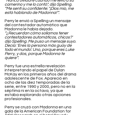
“Nunca olvidaré cuando me llevó a su 
camerino y me lo contó", dijo Spelling. 
“Me sentí su confidente: "¡Dios mío, me 
está hablando de Madonna!"'.
Perry le envió a Spelling un mensaje 
del contestador automático que 
Madonna le había dejado. 
“¿Recuerdan cómo solíamos tener 
contestadores automáticos, chicos?' 
dijo Spelling. Me puso un mensaje suyo. 
Decía: 'Eres la persona más guay de 
todo el mundo'. Uno, porque eres Luke 
Perry, y dos, porque Madonna te 
quiere"'.
Perry fue una estrella revelación 
interpretando el papel de Dylan 
McKay en los primeros años del drama 
adolescente de Fox. Apareció en 
ocho de las diez temporadas de la 
serie, entre 1990 y 2000, pero no en la 
séptima ni en la octava, ya que 
estaba explorando otras opciones 
profesionales.
Perry se cruzó con Madonna en una 
gala de la American Foundation for 