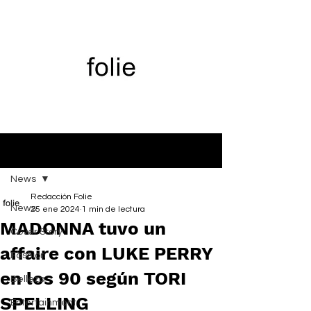
Entrada
News
Redacción Folie
News
25 ene 2024
1 min de lectura
MADONNA tuvo un
Cover Story
affaire con LUKE PERRY
Fashion
en los 90 según TORI
Belleza
SPELLING
Entertainment