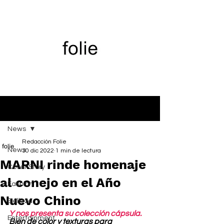
Entrada
News
Redacción Folie
News
30 dic 2022
1 min de lectura
MARNI rinde homenaje
Cover Story
al conejo en el Año
Fashion
Nuevo Chino
Belleza
Y nos presenta su colección cápsula.
Entertainment
Bien de color y texturas para 