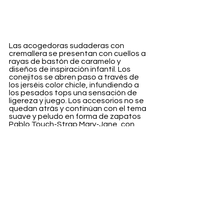
Las acogedoras sudaderas con 
cremallera se presentan con cuellos a 
rayas de bastón de caramelo y 
diseños de inspiración infantil. Los 
conejitos se abren paso a través de 
los jerséis color chicle, infundiendo a 
los pesados tops una sensación de 
ligereza y juego. Los accesorios no se 
quedan atrás y continúan con el tema 
suave y peludo en forma de zapatos 
Pablo Touch-Strap Mary-Jane, con 
empeine de peluche. Las zapatillas 
Dada Bumper en blanco y amarillo 
cegador también dejan su huella.
Vamos que el reino animal debe de 
estar muy contento de verse 
representado con aquellos que salen 
de cualquier buen mago que se precie 
y 
Marni
 ha querido rendirle pleitesía. 
Todo muy a lo “Alicia en el país de las 
maravillas”.