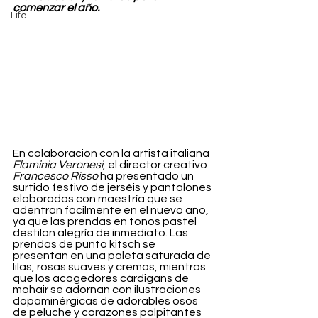
comenzar el año.
Life
En colaboración con la artista italiana 
Flaminia Veronesi
, el director creativo 
Francesco Risso 
ha presentado un 
surtido festivo de jerséis y pantalones 
elaborados con maestría que se 
adentran fácilmente en el nuevo año, 
ya que las prendas en tonos pastel 
destilan alegría de inmediato. Las 
prendas de punto kitsch se 
presentan en una paleta saturada de 
lilas, rosas suaves y cremas, mientras 
que los acogedores cárdigans de 
mohair se adornan con ilustraciones 
dopaminérgicas de adorables osos 
de peluche y corazones palpitantes 