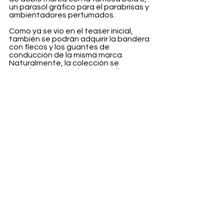
un parasol gráfico para el parabrisas y 
ambientadores perfumados.
Como ya se vio en el teaser inicial, 
también se podrán adquirir la bandera 
con flecos y los guantes de 
conducción de la misma marca. 
Naturalmente, la colección se 
completa con camisetas gráficas y 
sudaderas con capucha, rematadas 
con la marca compartida.
Martine Rose x Stüssy
 estará 
disponible este viernes, 14 de abril, en 
las webs de 
Stüssy 
y 
Martine Rose.
Fashion
Ver todo
Entradas recientes