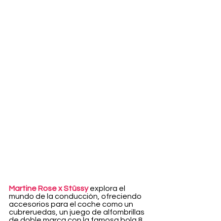
Martine Rose x Stüssy
 explora el 
mundo de la conducción, ofreciendo 
accesorios para el coche como un 
cubreruedas, un juego de alfombrillas 
de doble marca con la famosa bola 8, 