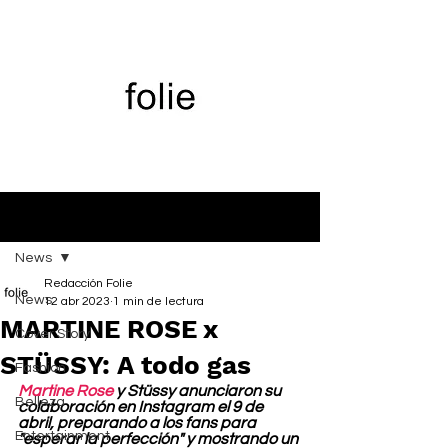
Entrada
News
Redacción Folie
News
12 abr 2023
1 min de lectura
MARTINE ROSE x
Cover Story
STÜSSY: A todo gas
Fashion
Martine Rose
 y Stüssy anunciaron su 
Belleza
colaboración en Instagram el 9 de 
abril, preparando a los fans para 
Entertainment
"esperar la perfección" y mostrando un 