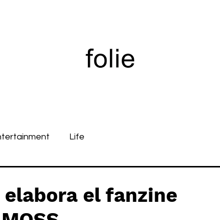
ntertainment
Life
labora el fanzine
E MOSS