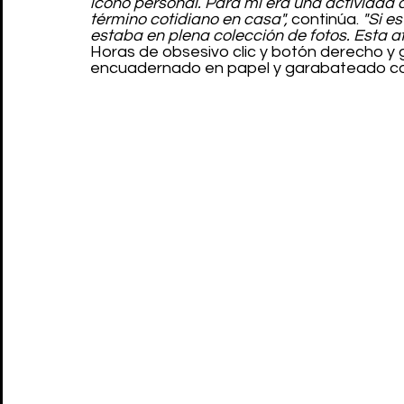
icono personal. Para mí era una actividad 
término cotidiano en casa",
 continúa. 
"Si e
estaba en plena colección de fotos. Esta af
Horas de obsesivo clic y botón derecho y 
encuadernado en papel y garabateado con l