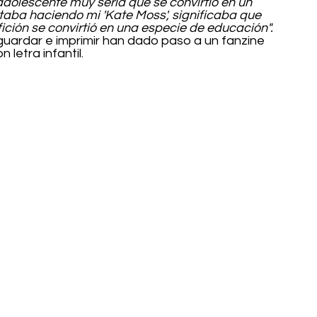
adolescente muy seria que se convirtió en un 
staba haciendo mi 'Kate Moss', significaba que 
ición se convirtió en una especie de educación". 
guardar e imprimir han dado paso a un fanzine 
etra infantil. 