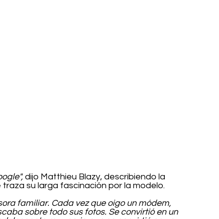
ogle",
 dijo Matthieu Blazy, describiendo la 
traza su larga fascinación por la modelo. 
esora familiar. Cada vez que oigo un módem, 
aba sobre todo sus fotos. Se convirtió en un 