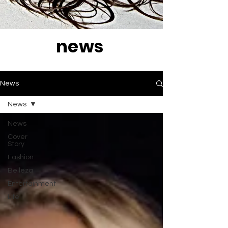
news
News
News
News
Cover
Story
Fashion
Belleza
Entertainment
Life