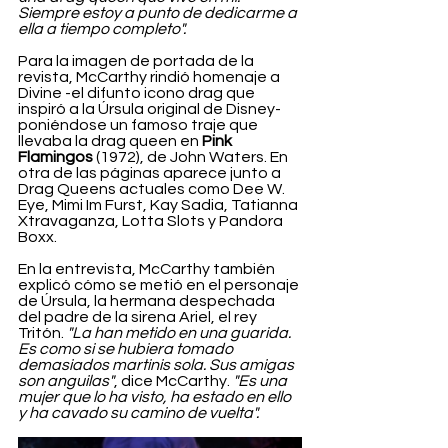
Siempre estoy a punto de dedicarme a 
ella a tiempo completo".
Para la imagen de portada de la 
revista, McCarthy rindió homenaje a 
Divine -el difunto icono drag que 
inspiró a la Úrsula original de Disney- 
poniéndose un famoso traje que 
llevaba la drag queen en 
Pink 
Flamingos
 (1972), de John Waters. En 
otra de las páginas aparece junto a 
Drag Queens actuales como Dee W. 
Eye, Mimi Im Furst, Kay Sadia, Tatianna 
Xtravaganza, Lotta Slots y Pandora 
Boxx.
En la entrevista, McCarthy también 
explicó cómo se metió en el personaje 
de Úrsula, la hermana despechada 
del padre de la sirena Ariel, el rey 
Tritón. 
"La han metido en una guarida. 
Es como si se hubiera tomado 
demasiados martinis sola. Sus amigas 
son anguilas"
, dice McCarthy. 
"Es una 
mujer que lo ha visto, ha estado en ello 
y ha cavado su camino de vuelta".