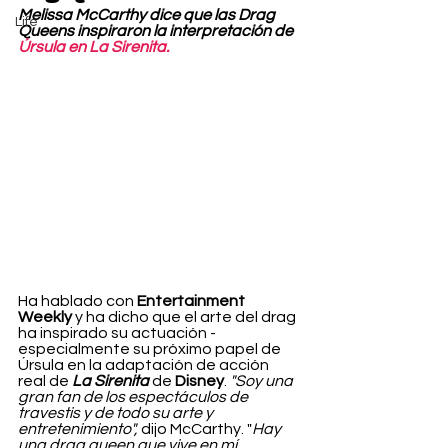
Melissa McCarthy dice que las Drag 
Life
Queens inspiraron la interpretación de 
Úrsula en La Sirenita.
Ha hablado con 
Entertainment 
Weekly
 y ha dicho que el arte del drag 
ha inspirado su actuación - 
especialmente su próximo papel de 
Úrsula en la adaptación de acción 
real de 
La Sirenita
 de 
Disney
. 
"Soy una 
gran fan de los espectáculos de 
travestis y de todo su arte y 
entretenimiento",
 dijo McCarthy. "
Hay 
una drag queen que vive en mí. 