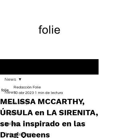
Entrada
News
Redacción Folie
News
10 abr 2023
1 min de lectura
MELISSA MCCARTHY,
Cover Story
ÚRSULA en LA SIRENITA,
Fashion
se ha inspirado en las
Belleza
Drag Queens
Entertainment