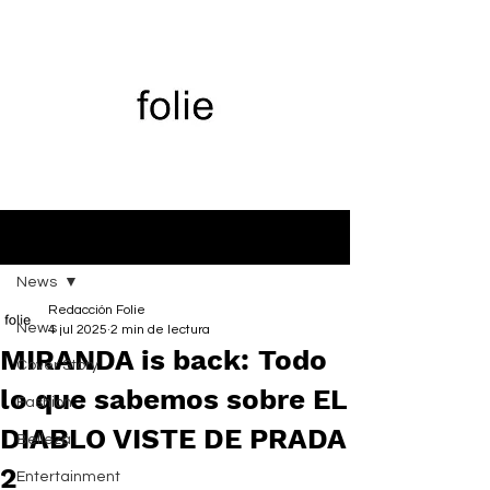
Entrada
News
Redacción Folie
News
4 jul 2025
2 min de lectura
MIRANDA is back: Todo
Cover Story
lo que sabemos sobre EL
Fashion
DIABLO VISTE DE PRADA
Belleza
2
Entertainment