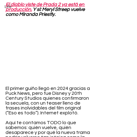
El diablo viste de Prada 2 ya está en 
Life
producción.
 Y sí: Meryl Streep vuelve 
como Miranda Priestly.
El primer guiño llegó en 2024 gracias a 
Puck News, pero fue Disney y 20th 
Century Studios quienes confirmaron 
la secuela, con un teaser lleno de 
frases inolvidables del film original 
(“Eso es todo”). Internet explotó.
Aquí te contamos TODO lo que 
sabemos: quién vuelve, quién 
desaparece y por qué la nueva trama 