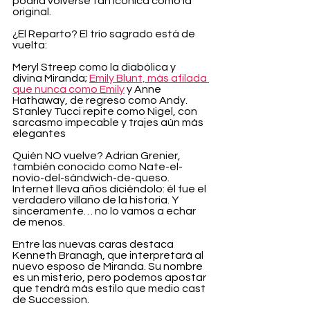
podría volverse tan icónica como la 
original.
¿El Reparto? El trío sagrado está de 
vuelta:
Meryl Streep como la diabólica y 
divina Miranda; 
Emily Blunt, más afilada 
que nunca como Emily
 y Anne 
Hathaway, de regreso como Andy.
Stanley Tucci repite como Nigel, con 
sarcasmo impecable y trajes aún más 
elegantes
Quién NO vuelve? Adrian Grenier, 
también conocido como Nate-el-
novio-del-sándwich-de-queso. 
Internet lleva años diciéndolo: él fue el 
verdadero villano de la historia. Y 
sinceramente… no lo vamos a echar 
de menos.
Entre las nuevas caras destaca 
Kenneth Branagh, que interpretará al 
nuevo esposo de Miranda. Su nombre 
es un misterio, pero podemos apostar 
que tendrá más estilo que medio cast 
de Succession.