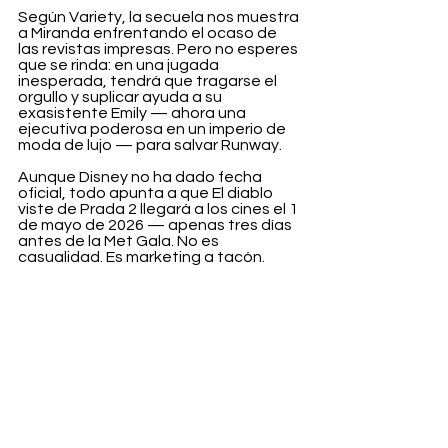
Según Variety, la secuela nos muestra 
a Miranda enfrentando el ocaso de 
las revistas impresas. Pero no esperes 
que se rinda: en una jugada 
inesperada, tendrá que tragarse el 
orgullo y suplicar ayuda a su 
exasistente Emily — ahora una 
ejecutiva poderosa en un imperio de 
moda de lujo — para salvar Runway.
Aunque Disney no ha dado fecha 
oficial, todo apunta a que El diablo 
viste de Prada 2 llegará a los cines el 1 
de mayo de 2026 — apenas tres días 
antes de la Met Gala. No es 
casualidad. Es marketing a tacón.
Entertainment
Ver todo
Entradas recientes