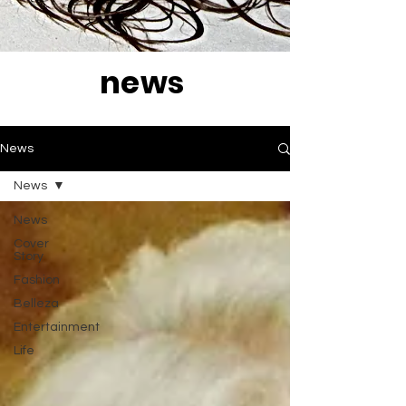
news
News
News
News
Cover
Story
Fashion
Belleza
Entertainment
Life