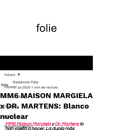
Entrada
News
Redacción Folie
News
17 jul 2025
1 min de lectura
MM6 MAISON MARGIELA
Cover Story
x DR. MARTENS: Blanco
Fashion
nuclear
Belleza
MM6 Maison Margiela
 y 
Dr. Martens
 lo 
Entertainment
han vuelto a hacer. La dupla más 