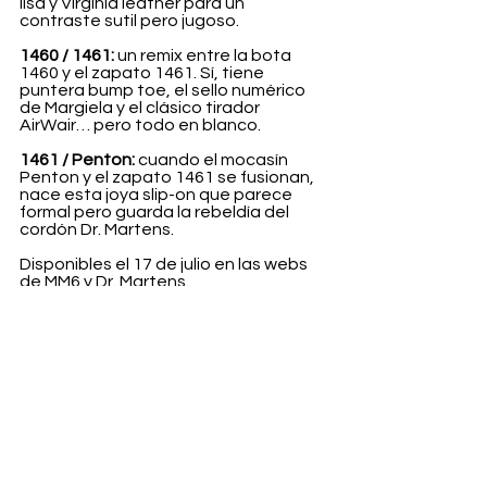
lisa y Virginia leather para un 
contraste sutil pero jugoso.
1460 / 1461:
 un remix entre la bota 
1460 y el zapato 1461. Sí, tiene 
puntera bump toe, el sello numérico 
de Margiela y el clásico tirador 
AirWair… pero todo en blanco.
1461 / Penton:
 cuando el mocasín 
Penton y el zapato 1461 se fusionan, 
nace esta joya slip-on que parece 
formal pero guarda la rebeldía del 
cordón Dr. Martens.
Disponibles el 17 de julio en las webs 
de MM6 y Dr. Martens.
Fashion
Ver todo
Entradas recientes