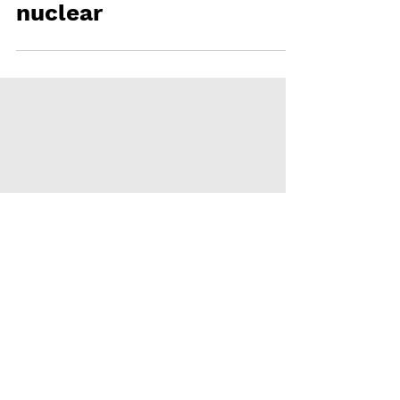
MARGIELA x DR.
MARTENS: Blanco
nuclear