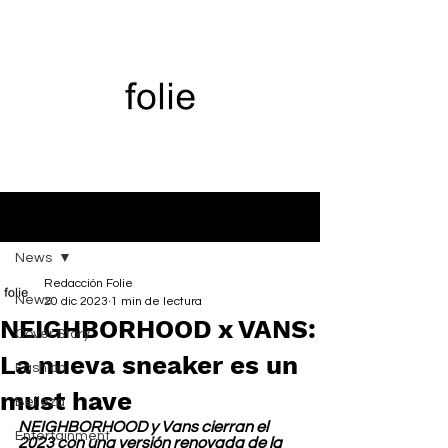
Entrada
News
Redacción Folie
News
20 dic 2023
1 min de lectura
NEIGHBORHOOD x VANS:
Cover Story
La nueva sneaker es un
Fashion
must have
Belleza
NEIGHBORHOOD y Vans cierran el 
Entertainment
2023 con una versión renovada de la 