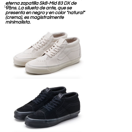
eterna zapatilla Sk8-Mid 83 DX de 
Life
Vans. La silueta de ante, que se 
presenta en negro y en color "natural" 
(crema), es magistralmente 
minimalista.